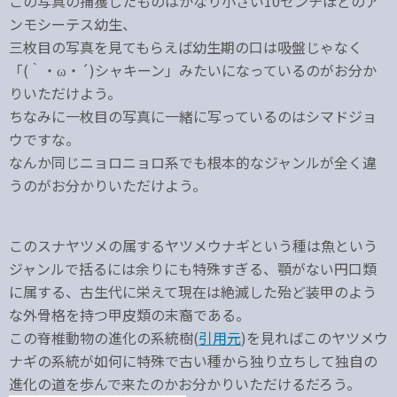
この写真の捕獲したものはかなり小さい10センチほどのア
ンモシーテス幼生、
三枚目の写真を見てもらえば幼生期の口は吸盤じゃなく
「(｀・ω・´)シャキーン」みたいになっているのがお分か
りいただけよう。
ちなみに一枚目の写真に一緒に写っているのはシマドジョ
ウですな。
なんか同じニョロニョロ系でも根本的なジャンルが全く違
うのがお分かりいただけよう。
このスナヤツメの属するヤツメウナギという種は魚という
ジャンルで括るには余りにも特殊すぎる、顎がない円口類
に属する、古生代に栄えて現在は絶滅した殆ど装甲のよう
な外骨格を持つ甲皮類の末裔である。
この脊椎動物の進化の系統樹(
引用元
)を見ればこのヤツメウ
ナギの系統が如何に特殊で古い種から独り立ちして独自の
進化の道を歩んで来たのかお分かりいただけるだろう。