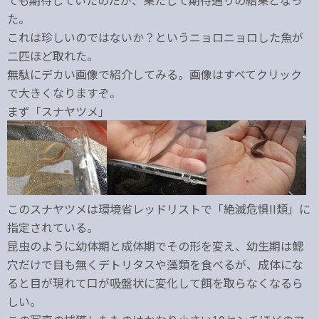
ても期待していたのだが、果たして期待通りの結果となっ
た。
これは珍しいのではないか？というニョロニョロした魚が
二匹ほど取れた。
無駄にデカい画像で紹介してみる。画像はすべてクリック
で大きくなりますぞ。
まず「スナヤツメ」
このスナヤツメは環境省レッドリストで「絶滅危惧II類」に
指定されている。
昆虫のように幼体期と成体期でその形を変え、幼生期は鰓
穴だけで目も無くデトリタスや藻類を食べるが、成体にな
ると目が現れて口が吸盤状に変化して餌を取らなくなるら
しい。