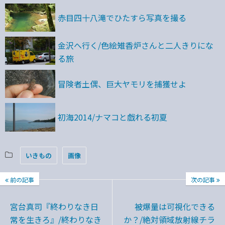
赤目四十八滝でひたすら写真を撮る
金沢へ行く/色絵雉香炉さんと二人きりにな
る旅
冒険者土偶、巨大ヤモリを捕獲せよ
初海2014/ナマコと戯れる初夏
いきもの
画像
前の記事
次の記事
宮台真司『終わりなき日
被爆量は可視化できる
常を生きろ』/終わりなき
か？/絶対領域放射線チラ