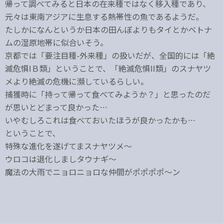
帰って調べてみると日本の在来種ではなく移入種であり、
元々は東南アジアに生息する熱帯性の魚であるようだ。
たしかになんというか日本の田んぼよりもタイとかベトナ
ムの湿原地帯に似合いそう。
京都では「要注目種-外来種」の扱いだが、全国的には「絶
滅危惧IＢ類」ということで、「絶滅危惧II類」のスナヤツ
メより絶滅の危機に瀕しているらしい。
捕獲時に「持って帰って食べてみようか？」と思ったのだ
が思いとどまって良かった…
いやむしろこれは食べておいたほうが良かったかも…
ということで、
特殊な進化を遂げてまスナヤツメ～
ウロコは退化しましタウナギ～
魔法の大雨でニョロニョロな仲間がポポポポ～ン