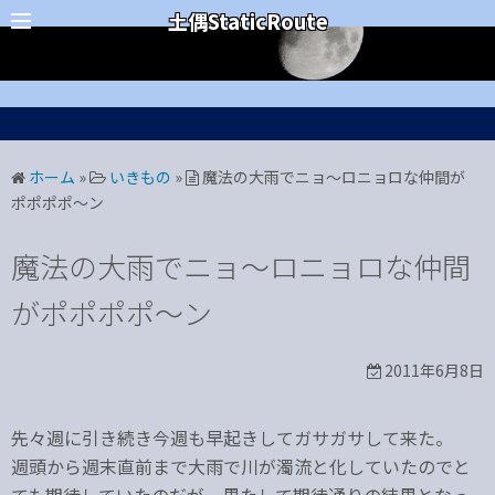
コ
カテゴリー
土偶StaticRoute
ン
テ
ン
ツ
へ
ホーム
»
いきもの
»
魔法の大雨でニョ～ロニョロな仲間が
ス
ポポポポ～ン
キ
ッ
魔法の大雨でニョ～ロニョロな仲間
プ
がポポポポ～ン
2011年6月8日
先々週に引き続き今週も早起きしてガサガサして来た。
週頭から週末直前まで大雨で川が濁流と化していたのでと