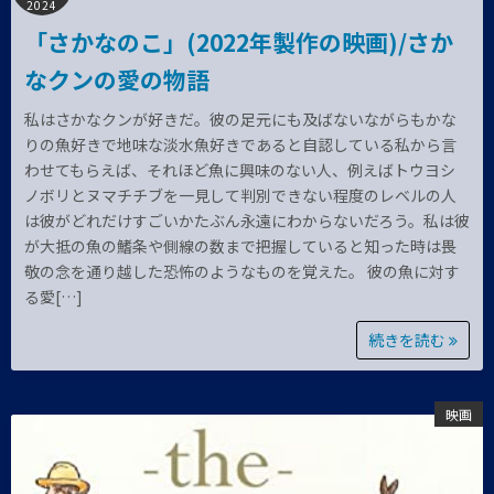
2024
「さかなのこ」(2022年製作の映画)/さか
なクンの愛の物語
私はさかなクンが好きだ。彼の足元にも及ばないながらもかな
りの魚好きで地味な淡水魚好きであると自認している私から言
わせてもらえば、それほど魚に興味のない人、例えばトウヨシ
ノボリとヌマチチブを一見して判別できない程度のレベルの人
は彼がどれだけすごいかたぶん永遠にわからないだろう。私は彼
が大抵の魚の鰭条や側線の数まで把握していると知った時は畏
敬の念を通り越した恐怖のようなものを覚えた。 彼の魚に対す
る愛[…]
続きを読む
映画