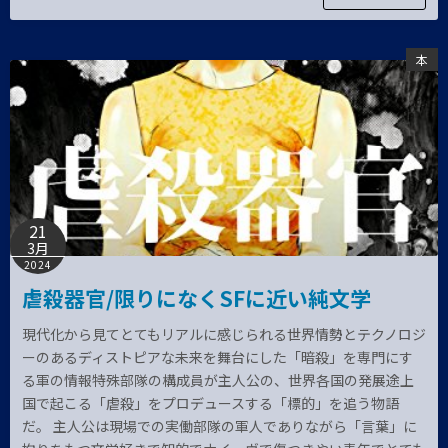
本
21
3月
2024
虐殺器官/限りになくSFに近い純文学
現代化から見てとてもリアルに感じられる世界情勢とテクノロジ
ーのあるディストピアな未来を舞台にした「暗殺」を専門にす
る軍の情報特殊部隊の構成員が主人公の、世界各国の発展途上
国で起こる「虐殺」をプロデュースする「標的」を追う物語
だ。 主人公は現場での実働部隊の軍人でありながら「言葉」に