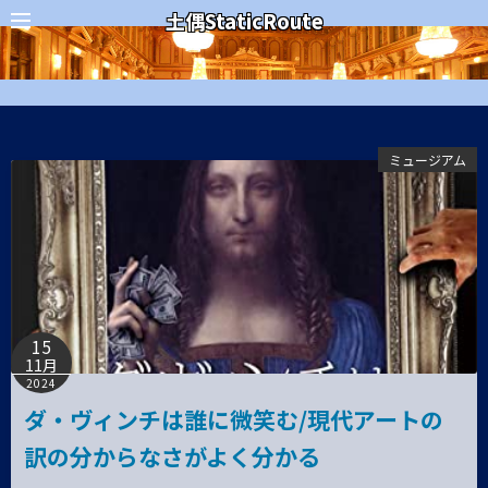
コ
カテゴリー
土偶StaticRoute
ン
テ
ン
ツ
へ
ミュージアム
ス
キ
ッ
プ
15
11月
2024
ダ・ヴィンチは誰に微笑む/現代アートの
訳の分からなさがよく分かる