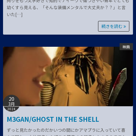
拘りをもつ文学好きで知的でナイーヴで傷つきやい青年でとても
幼くすら見える、「そんな装備メンタルで大丈夫か？？」と言
いた[…]
続きを読む
映画
20
3月
2024
M3GAN/GHOST IN THE SHELL
ずっと見たかったのだかいつの間にかアマプラに入っていて喜