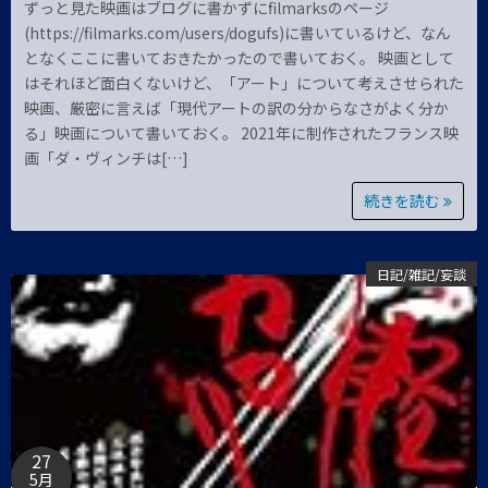
ずっと見た映画はブログに書かずにfilmarksのページ
(https://filmarks.com/users/dogufs)に書いているけど、なん
となくここに書いておきたかったので書いておく。 映画として
はそれほど面白くないけど、「アート」について考えさせられた
映画、厳密に言えば「現代アートの訳の分からなさがよく分か
る」映画について書いておく。 2021年に制作されたフランス映
画「ダ・ヴィンチは[…]
続きを読む
日記/雑記/妄談
27
5月