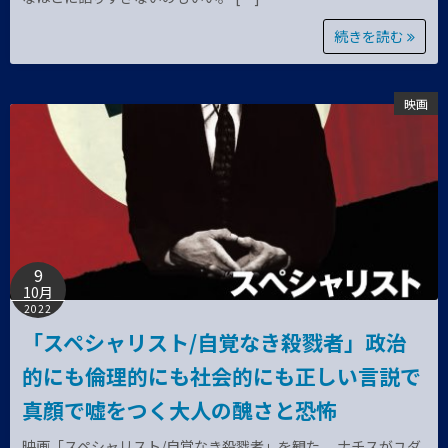
続きを読む
映画
9
10月
2022
「スペシャリスト/自覚なき殺戮者」政治
的にも倫理的にも社会的にも正しい言説で
真顔で嘘をつく大人の醜さと恐怖
映画「スペシャリスト/自覚なき殺戮者」を観た。 ナチスがユダ