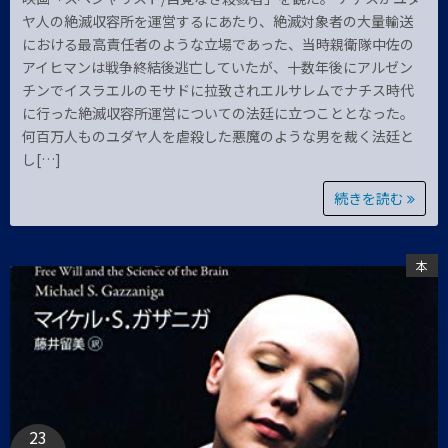
ヤ人の絶滅収容所を運営するにあたり、絶滅対象者の大量輸送
における最高責任者のような立場であった、当時親衛隊中佐の
アイヒマンは戦争終結後逃亡していたが、十数年後にアルゼン
チンでイスラエルのモサドに拉致されエルサレムでナチス時代
に行った絶滅収容所運営についての法廷に立つこととなった。
何百万人ものユダヤ人を虐殺した悪魔のような男を裁く法廷と
し[…]
続きを読む
本
23