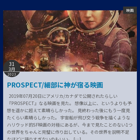
映画
31
3月
2023
PROSPECT/細部に神が宿る映画
2019年07月20日にアメリカ/カナダで公開されたらしい
『PROSPECT』なる映画を見た。 想像以上に、というよりも予
想を遥かに超えて素晴らしかった。 見終わった後にもう一度見
たくらい素晴らしかった。 宇宙船が飛び交う戦争を描くような
ハリウッド的SF映画の対極にあるが、今まで見たことのない1つ
の世界をちゃんと完璧に作り出している。その世界を説明不足
なほどに語りすぎないのもいい。 […]