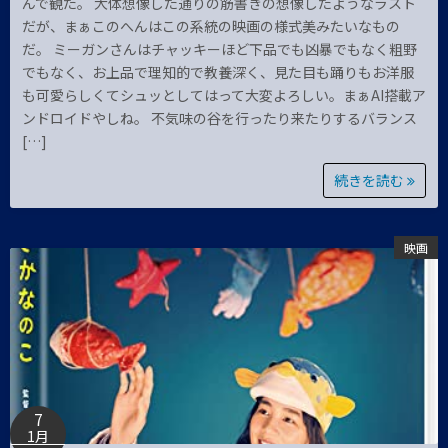
んで観た。 大体想像した通りの筋書きの想像したようなラスト
だが、まぁこのへんはこの系統の映画の様式美みたいなもの
だ。 ミーガンさんはチャッキーほど下品でも凶暴でもなく粗野
でもなく、お上品で理知的で教養深く、見た目も踊りもお洋服
も可愛らしくてシュッとしてはって大変よろしい。まぁAI搭載ア
ンドロイドやしね。 不気味の谷を行ったり来たりするバランス
[…]
続きを読む
映画
7
1月