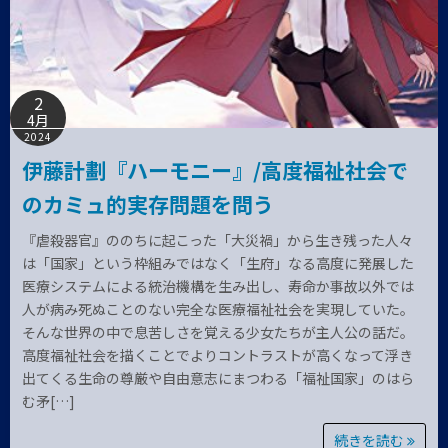
2
4月
2024
伊藤計劃『ハーモニー』/高度福祉社会で
のカミュ的実存問題を問う
『虐殺器官』ののちに起こった「大災禍」から生き残った人々
は「国家」という枠組みではなく「生府」なる高度に発展した
医療システムによる統治機構を生み出し、寿命か事故以外では
人が病み死ぬことのない完全な医療福祉社会を実現していた。
そんな世界の中で息苦しさを覚える少女たちが主人公の話だ。
高度福祉社会を描くことでよりコントラストが高くなって浮き
出てくる生命の尊厳や自由意志にまつわる「福祉国家」のはら
む矛[…]
続きを読む