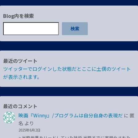
の
Blog内を検索
ペ
検索
ー
ジ
送
最近のツイート
り
ツイッターでログインした状態だとここに土偶のツイート
が表示されます。
最近のコメント
映画『Winny』/プログラムは自分自身の表現だ
に
匿
名
より
2025年6月2日
> 当時世界をリードしていた技術 当時すでに実用化された