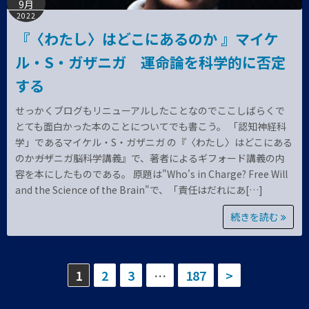
9月
2022
『〈わたし〉はどこにあるのか 』マイケ
ル・S・ガザニガ 運命論を科学的に否定
する
せっかくブログもリニューアルしたことなのでここしばらくで
とても面白かった本のことについてでも書こう。 「認知神経科
学」であるマイケル・S・ガザニガ の『〈わたし〉はどこにある
のか――ガザニガ脳科学講義』で、著者によるギフォード講義の内
容を本にしたものである。 原題は"Who's in Charge? Free Will
and the Science of the Brain"で、「責任はだれにあ[…]
続きを読む
投
1
2
3
…
187
>
稿