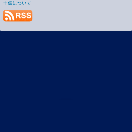
土偶について
プライバシーポリシー
土偶StaticRoute R3