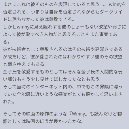
まさにこれは彼そのものを表現していると思うし、winnyを
否定される、つまりは自身を否定されながらもダークサイ
ドに落ちなかった彼は尊敬できる。
しかしwinnyに見え隠れする彼のしょーもない欲望や弱さに
よって彼が愛すべき人物だと思えることもまた事実であ
る。
彼が技術者として尊敬されるのはその技術や高潔さである
が故だけど、彼が愛されたのはわかりやすい彼のその欲望
と弱さゆえでもある。
金子氏を敬愛するものとしてはそんな金子氏の人間的な弱
い部分ももう少し見せてほしかったなとも思う。
そして当時のインターネット内の、中でもこの界隈に漂っ
ていた全能感に近いような感覚がとても懐かしく思い出さ
れた。
そしてその映画の原作のような『Winny』も読んだけど物
語としては映画のほうが良かったかな。