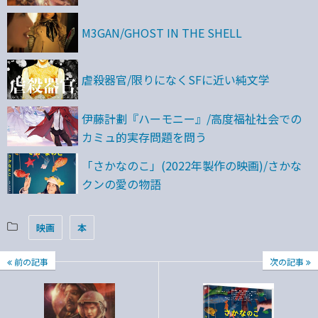
M3GAN/GHOST IN THE SHELL
虐殺器官/限りになくSFに近い純文学
伊藤計劃『ハーモニー』/高度福祉社会での
カミュ的実存問題を問う
「さかなのこ」(2022年製作の映画)/さかな
クンの愛の物語
映画
本
前の記事
次の記事