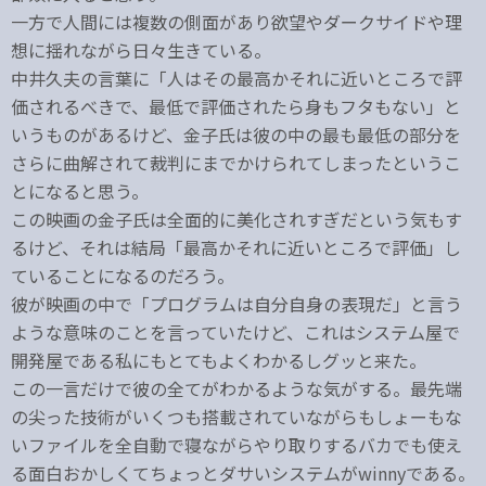
一方で人間には複数の側面があり欲望やダークサイドや理
想に揺れながら日々生きている。
中井久夫の言葉に「人はその最高かそれに近いところで評
価されるべきで、最低で評価されたら身もフタもない」と
いうものがあるけど、金子氏は彼の中の最も最低の部分を
さらに曲解されて裁判にまでかけられてしまったというこ
とになると思う。
この映画の金子氏は全面的に美化されすぎだという気もす
るけど、それは結局「最高かそれに近いところで評価」し
ていることになるのだろう。
彼が映画の中で「プログラムは自分自身の表現だ」と言う
ような意味のことを言っていたけど、これはシステム屋で
開発屋である私にもとてもよくわかるしグッと来た。
この一言だけで彼の全てがわかるような気がする。最先端
の尖った技術がいくつも搭載されていながらもしょーもな
いファイルを全自動で寝ながらやり取りするバカでも使え
る面白おかしくてちょっとダサいシステムがwinnyである。