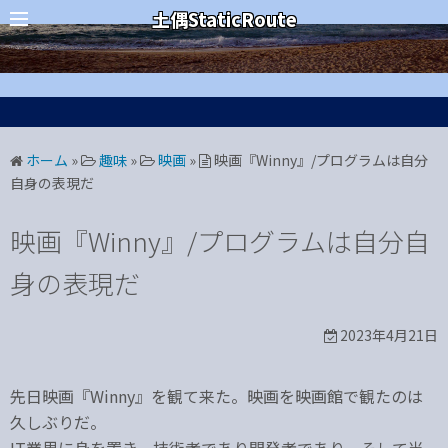
コ
カテゴリー
土偶StaticRoute
ン
テ
ン
ツ
へ
ホーム
»
趣味
»
映画
»
映画『Winny』/プログラムは自分
ス
自身の表現だ
キ
ッ
映画『Winny』/プログラムは自分自
プ
身の表現だ
2023年4月21日
先日映画『Winny』を観て来た。映画を映画館で観たのは
久しぶりだ。