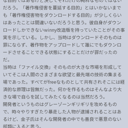
な目的ではあるけど決してそれだけの純粋なものではない
だろう。「著作権侵害を蔓延する目的」とはいかないまで
も「著作権侵害物をダウンロードする目的」が少しくらい
はあったことは間違いないだろうと思う。彼自身がダウン
ロードしかできないwinny改造版を持っていたことがその事
実を示している。しかし、当時はダウンロードそのものは
罪にならず、著作物をアップロードして誰にでもダウンロ
ードさせることできる状態にすることだけが罪だったの
だ。
当時は「ファイル交換」そのものが大きな市場を形成して
いてそこは人間のさまざまな欲望と最先端の技術の集まる
場であった。すべてがfreeなものとして共有されそこには経
済的な原理は皆無だった。何かを作るものはそんなより大
きな場で自らを試してみたくなるのは当然だろう。
開発者というものはグレーゾーンギリギリを攻めるもの
で、時々やりすぎたり暴走した人物が逮捕されることはあ
るけど、金子氏はそんな開発者の中でも善良で悪意のない
部類に入ると思う。