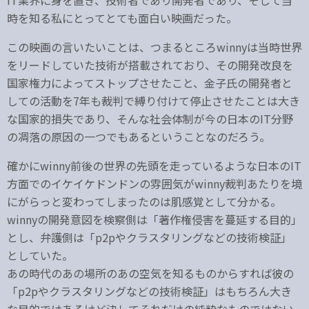
IT業界に身を置き、技術者であり開発者であり、そして当
時を知る私にとってとても面白い映画だった。
この映画の言いたいことは、つまるところwinnyは当時世界
をリードしていた技術が搭載されており、その開発改良を
国家権力によってストップさせたこと、金子氏の開発者と
しての活動を7年も裁判で縛り付けて停止させたことは大き
な国家的損失であり、そんな社会体制が今の日本のIT分野
の凋落の原因の一つでもあるということなのだろう。
確かにwinny前後の世界の先頭を走っているような日本のIT
方面でのイケイケドンドンの雰囲気がwinny裁判あたりを境
にがらっと変わってしまったのは肌感覚として分かる。
winnyの開発意図を検察側は「著作権侵害を蔓延する目的」
とし、弁護側は「p2pやクラスタリングなどの技術検証」
としていた。
あの時代のあの場所のあの空気を知るものからすれば彼の
「p2pやクラスタリングなどの技術検証」はもちろん大き