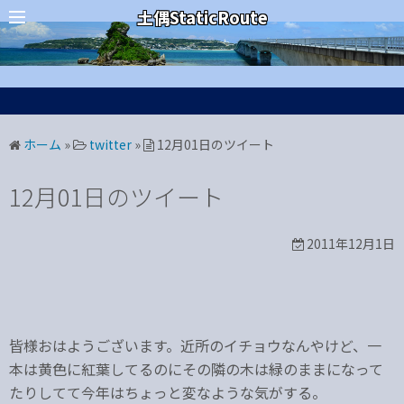
コ
カテゴリー
土偶StaticRoute
ン
テ
ン
ツ
へ
ホーム
»
twitter
»
12月01日のツイート
ス
キ
12月01日のツイート
ッ
プ
2011年12月1日
皆様おはようございます。近所のイチョウなんやけど、一
本は黄色に紅葉してるのにその隣の木は緑のままになって
たりしてて今年はちょっと変なような気がする。