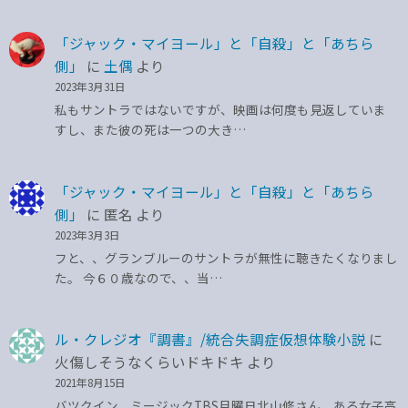
「ジャック・マイヨール」と「自殺」と「あちら
側」
に
土偶
より
2023年3月31日
私もサントラではないですが、映画は何度も見返していま
すし、また彼の死は一つの大き…
「ジャック・マイヨール」と「自殺」と「あちら
側」
に
匿名
より
2023年3月3日
フと、、グランブルーのサントラが無性に聴きたくなりまし
た。 今６０歳なので、、当…
ル・クレジオ『調書』/統合失調症仮想体験小説
に
火傷しそうなくらいドキドキ
より
2021年8月15日
バツクイン、ミージックTBS月曜日北山修さん、ある女子高