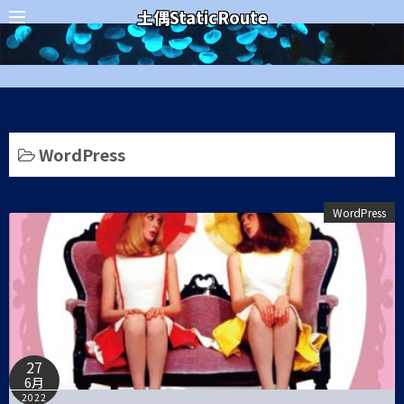
コ
カテゴリー
土偶StaticRoute
ン
テ
ン
ツ
へ
ス
WordPress
キ
ッ
WordPress
プ
27
6月
2022