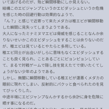
いて逃げるのだが、殆ど瞬間移動にしか見えない。
結構このエビジャンプというかエビダッシュというか危機
を感じた時の回避行動は効果的なようで、
「ん？」と感じで近寄って来たメダカは稚エビが瞬間移動
した瞬間に見失ってしまうようである。
大人になったミナミヌマエビは脅威を感じることなんか余
りないせいかこのエビダッシュをすることは余りないのだ
が、稚エビは見ているとやたらと多用している。
稚エビ同士が出会いがしらに意味もなくエビダッシュする
ことも良く見られ、ことあるごとにピョンピョンしてい
て、まるで対戦ゲームで隠し技を覚えたてで使いたくてし
ょうがない少年のようである。
しかし、無闇に瞬間移動している稚エビが運悪くメダカの
眼前に現れてしまい、反射的にパクッと食べられたのを見
てびっくりした。
中途半端にエビジャンプなんかするから余計に身を危険に
晒す事になるのだ。