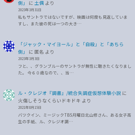
側」
に
土偶
より
2023年3月31日
私もサントラではないですが、映画は何度も見返していま
すし、また彼の死は一つの大き…
「ジャック・マイヨール」と「自殺」と「あちら
側」
に
匿名
より
2023年3月3日
フと、、グランブルーのサントラが無性に聴きたくなりまし
た。 今６０歳なので、、当…
ル・クレジオ『調書』/統合失調症仮想体験小説
に
火傷しそうなくらいドキドキ
より
2021年8月15日
バツクイン、ミージックTBS月曜日北山修さん、ある女子高
生の手紙、ル、クレジオ調…