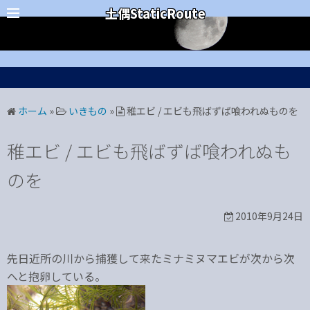
コ
カテゴリー
土偶StaticRoute
ン
テ
ン
ツ
へ
ホーム
»
いきもの
»
稚エビ / エビも飛ばずば喰われぬものを
ス
キ
稚エビ / エビも飛ばずば喰われぬも
ッ
プ
のを
2010年9月24日
先日近所の川から捕獲して来たミナミヌマエビが次から次
へと抱卵している。