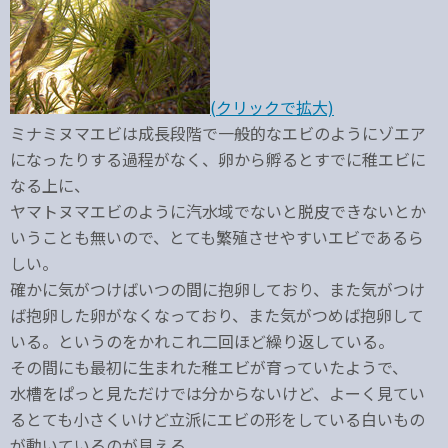
(クリックで拡大)
ミナミヌマエビは成長段階で一般的なエビのようにゾエア
になったりする過程がなく、卵から孵るとすでに稚エビに
なる上に、
ヤマトヌマエビのように汽水域でないと脱皮できないとか
いうことも無いので、とても繁殖させやすいエビであるら
しい。
確かに気がつけばいつの間に抱卵しており、また気がつけ
ば抱卵した卵がなくなっており、また気がつめば抱卵して
いる。というのをかれこれ二回ほど繰り返している。
その間にも最初に生まれた稚エビが育っていたようで、
水槽をぱっと見ただけでは分からないけど、よーく見てい
るとても小さくいけど立派にエビの形をしている白いもの
が動いているのが見える。