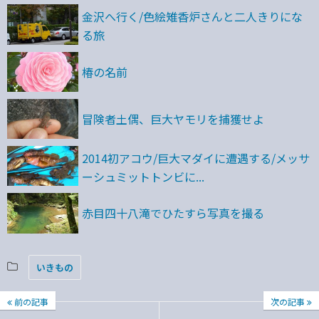
金沢へ行く/色絵雉香炉さんと二人きりにな
る旅
椿の名前
冒険者土偶、巨大ヤモリを捕獲せよ
2014初アコウ/巨大マダイに遭遇する/メッサ
ーシュミットトンビに...
赤目四十八滝でひたすら写真を撮る
いきもの
前の記事
次の記事