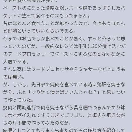
ットを食べる機会が多い。
ペースト状になった濃厚な鶏レバーや鱈をあっさりしたバ
ケットに塗って食べるのはもうたまらん。
昔はほとんど食べたことが無かったけど、今はもうほとん
ど好物といっていいくらいである。
今まではお店でしか食べたことが無く、ずっと作ろうと思
っていたのだが、一般的なレシピは牛乳に30分漬け込むだ
のフードプロセッサーでペーストにするだのとなかなかに
大層である。
それに家にはフードプロセッサやらミキサーなどというも
のは無い。
が、しかし、先日家で焼肉を食べている時に鶏肝を焼きな
がら、ふと「すり鉢で潰せばいいんじゃね？」と思いつい
て作ってみた。
焼肉と同時進行で肉を焼きながら具を箸でつまんですり鉢
にポイポイ入れてすりこぎでゴリゴリ、と焼肉を焼きなが
らの片手間で作ってみたのだが、
結果としてとてもうまく出来たのでその作り方を紹介して