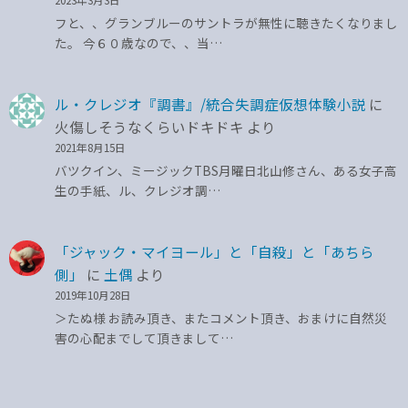
フと、、グランブルーのサントラが無性に聴きたくなりまし
た。 今６０歳なので、、当…
ル・クレジオ『調書』/統合失調症仮想体験小説
に
火傷しそうなくらいドキドキ
より
2021年8月15日
バツクイン、ミージックTBS月曜日北山修さん、ある女子高
生の手紙、ル、クレジオ調…
「ジャック・マイヨール」と「自殺」と「あちら
側」
に
土偶
より
2019年10月28日
＞たぬ様 お読み頂き、またコメント頂き、おまけに自然災
害の心配までして頂きまして…