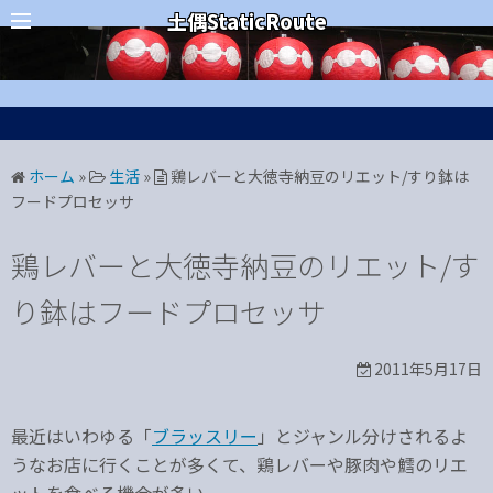
コ
カテゴリー
土偶StaticRoute
ン
テ
ン
ツ
へ
ホーム
»
生活
»
鶏レバーと大徳寺納豆のリエット/すり鉢は
ス
フードプロセッサ
キ
ッ
鶏レバーと大徳寺納豆のリエット/す
プ
り鉢はフードプロセッサ
2011年5月17日
最近はいわゆる「
ブラッスリー
」とジャンル分けされるよ
うなお店に行くことが多くて、鶏レバーや豚肉や鱈のリエ