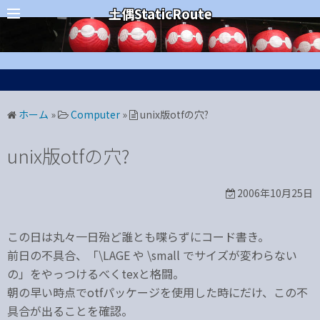
コ
カテゴリー
土偶StaticRoute
ン
テ
ン
ツ
へ
ホーム
»
Computer
»
unix版otfの穴?
ス
キ
unix版otfの穴?
ッ
プ
2006年10月25日
この日は丸々一日殆ど誰とも喋らずにコード書き。
前日の不具合、「\LAGE や \small でサイズが変わらない
の」をやっつけるべくtexと格闘。
朝の早い時点でotfパッケージを使用した時にだけ、この不
具合が出ることを確認。