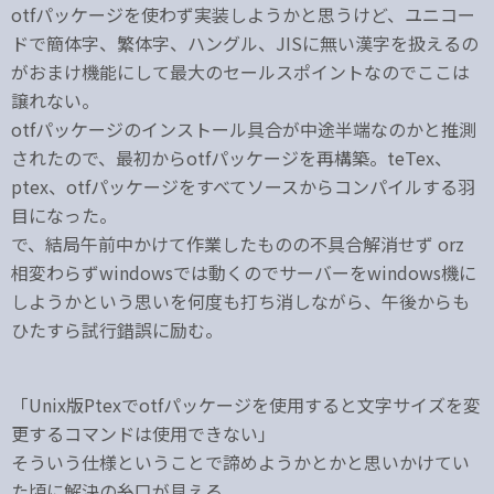
otfパッケージを使わず実装しようかと思うけど、ユニコー
ドで簡体字、繁体字、ハングル、JISに無い漢字を扱えるの
がおまけ機能にして最大のセールスポイントなのでここは
譲れない。
otfパッケージのインストール具合が中途半端なのかと推測
されたので、最初からotfパッケージを再構築。teTex、
ptex、otfパッケージをすべてソースからコンパイルする羽
目になった。
で、結局午前中かけて作業したものの不具合解消せず orz
相変わらずwindowsでは動くのでサーバーをwindows機に
しようかという思いを何度も打ち消しながら、午後からも
ひたすら試行錯誤に励む。
「Unix版Ptexでotfパッケージを使用すると文字サイズを変
更するコマンドは使用できない」
そういう仕様ということで諦めようかとかと思いかけてい
た頃に解決の糸口が見える。