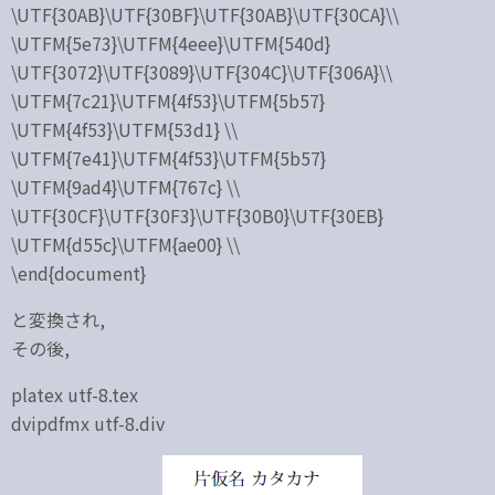
\UTF{30AB}\UTF{30BF}\UTF{30AB}\UTF{30CA}\\
\UTFM{5e73}\UTFM{4eee}\UTFM{540d}
\UTF{3072}\UTF{3089}\UTF{304C}\UTF{306A}\\
\UTFM{7c21}\UTFM{4f53}\UTFM{5b57}
\UTFM{4f53}\UTFM{53d1} \\
\UTFM{7e41}\UTFM{4f53}\UTFM{5b57}
\UTFM{9ad4}\UTFM{767c} \\
\UTF{30CF}\UTF{30F3}\UTF{30B0}\UTF{30EB}
\UTFM{d55c}\UTFM{ae00} \\
\end{document}
と変換され,
その後,
platex utf-8.tex
dvipdfmx utf-8.div