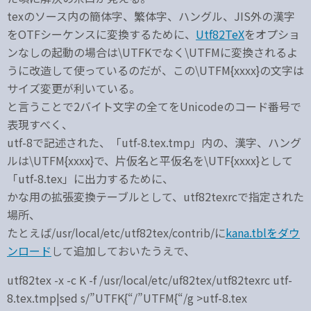
texのソース内の簡体字、繁体字、ハングル、JIS外の漢字
をOTFシーケンスに変換するために、
Utf82TeX
をオプショ
ンなしの起動の場合は\UTFKでなく\UTFMに変換されるよ
うに改造して使っているのだが、この\UTFM{xxxx}の文字は
サイズ変更が利いている。
と言うことで2バイト文字の全てをUnicodeのコード番号で
表現すべく、
utf-8で記述された、「utf-8.tex.tmp」内の、漢字、ハング
ルは\UTFM{xxxx}で、片仮名と平仮名を\UTF{xxxx}として
「utf-8.tex」に出力するために、
かな用の拡張変換テーブルとして、utf82texrcで指定された
場所、
たとえば/usr/local/etc/utf82tex/contrib/に
kana.tblをダウ
ンロード
して追加しておいたうえで、
utf82tex -x -c K -f /usr/local/etc/uf82tex/utf82texrc utf-
8.tex.tmp|sed s/”UTFK{“/”UTFM{“/g >utf-8.tex