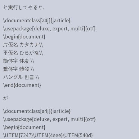
と実行してやると、
\documentclass[a4j]{jarticle}
\usepackage[deluxe, expert, multi]{otf}
\begin{document}
片仮名 カタカナ\\
平仮名 ひらがな\\
簡体字 体发 \\
繁体字 體發 \\
ハングル 한글 \\
\end{document}
が
\documentclass[a4j]{jarticle}
\usepackage[deluxe, expert, multi]{otf}
\begin{document}
\UTFM{7247}\UTFM{4eee}\UTFM{540d}