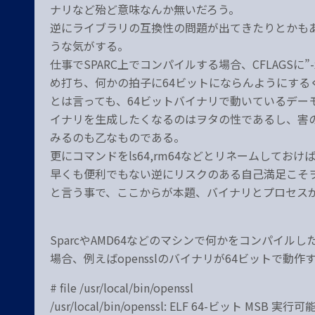
ナリなど殆ど意味なんか無いだろう。
逆にライブラリの互換性の問題が出てきたりとかも
うな気がする。
仕事でSPARC上でコンパイルする場合、CFLAGSに”
め打ち、何かの拍子に64ビットにならんようにする
とは言っても、64ビットバイナリで動いているデー
イナリを生成したくなるのはヲタの性であるし、害の
みるのも乙なものである。
更にコマンドをls64,rm64などとリネームして
早くも便利でもない逆にリスクのある自己満足こそ
と言う事で、ここからが本題、バイナリとプロセスが
SparcやAMD64などのマシンで何かをコンパイ
場合、例えばopensslのバイナリが64ビットで動作
# file /usr/local/bin/openssl
/usr/local/bin/openssl: ELF 64-ビット M