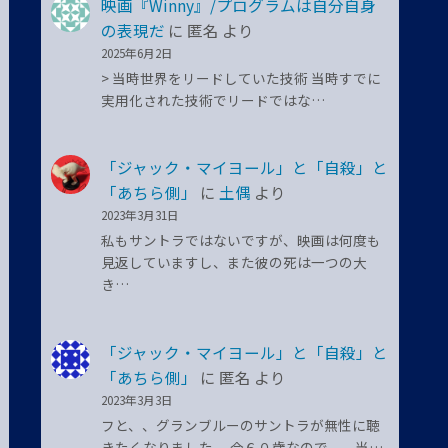
映画『Winny』/プログラムは自分自身
の表現だ
に
匿名
より
2025年6月2日
> 当時世界をリードしていた技術 当時すでに
実用化された技術でリードではな…
「ジャック・マイヨール」と「自殺」と
「あちら側」
に
土偶
より
2023年3月31日
私もサントラではないですが、映画は何度も
見返していますし、また彼の死は一つの大
き…
「ジャック・マイヨール」と「自殺」と
「あちら側」
に
匿名
より
2023年3月3日
フと、、グランブルーのサントラが無性に聴
きたくなりました。 今６０歳なので、、当…