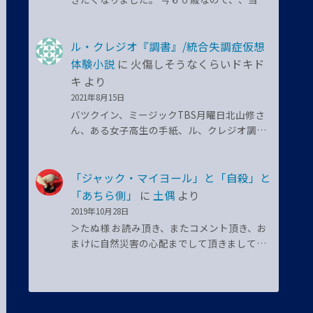
ル・クレジオ『調書』/統合失調症仮想
体験小説
に
火傷しそうなくらいドキド
キ
より
2021年8月15日
バツクイン、ミージックTBS月曜日北山修さ
ん、ある女子高生の手紙、ル、クレジオ調…
「ジャック・マイヨール」と「自殺」と
「あちら側」
に
土偶
より
2019年10月28日
＞たぬ様 お読み頂き、またコメント頂き、お
まけに自然災害の心配までして頂きまして…