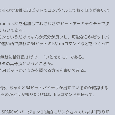
あるので無難に32ビットでコンパイルしておくほうが良いよ
-xarch=v8″を追加してわざわざ32ビットアーキテクチャで決
くらいである。
モンというだけでなんか気分が良いし、可能なら64ビットバ
無い所で無駄に64ビットのlsやrmコマンドなどをつくって
おけば無駄に恰好良さげで、「いとをかし」である。
ヲタの真骨頂というところか。
64ビットかどうかを調べる方法を書いてみる。
ルした後、ちゃんと64ビットバイナリが出来ているのか確認する
するのかどうか知りたければ、fileコマンドを使って、
SB 実行可能 SPARCV9 バージョン 1[動的にリンクされています][取り除