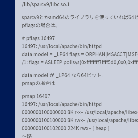
/lib/sparcv9/libc.so.1
sparcv9とかamd64のライブラリを使っていれば64
pflagsの場合は、
# pflags 16497
16497: /usr/local/apache/bin/httpd
data model = _LP64 flags = ORPHAN|MSACCT|MS
/1: flags = ASLEEP pollsys(0xffffffff7ffff5d0,0x0,0xfff
data model が _LP64 なら64ビット。
pmapの場合は
pmap 16497
16497: /usr/local/apache/bin/httpd
0000000100000000 8K r-x– /usr/local/apache/libex
0000000100100000 8K rwx– /usr/local/apache/libe
0000000100102000 224K rwx– [ heap ]
～略