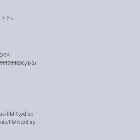
ビット。
FORK
fffff7ffff690,0x0)
ec/libhttpd.ep
xec/libhttpd.ep