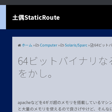
コ
ン
土偶StaticRoute
テ
ン
ツ
へ
ス
ホーム
»
Computer
»
Solaris/Sparc
»
64ビット
キ
ッ
64ビットバイナリな
プ
をかし。
apacheなどを4ギガ超のメモリを搭載しているマ
と大量のメモリを使えるので良さげやけど、そんなに