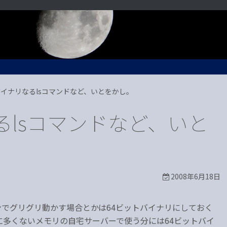
バイナリなるlsコマンドなど、いとをかし。
るlsコマンドなど、いと
2008年6月18日
シンでグリグリ動かす場合とかは64ビットバイナリにしておく
多くないメモリの自宅サーバーで使う分には64ビットバイ