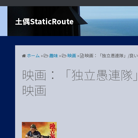
コ
ン
土偶StaticRoute
テ
ン
ツ
へ
ス
ホーム
»
趣味
»
映画
»
映画：「独立愚連隊」/良
キ
ッ
映画：「独立愚連隊
プ
映画