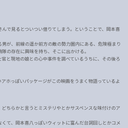
さんで見るとついつい借りてしまう。ということで、岡本喜
る男が、前線の遥か前方の敵の勢力圏内にある、危険極まり
哨隊の存在に興味を持ち、そこに出かける。
士官と現地の娘との心中事件を調べているうちに、その後ろ
いアホっぽいパッケージがこの映画をうまく物語っているよ
、どちらかと言うとミステリやとかサスペンスな味付けのア
なくて、岡本喜八っぽいウィットに富んだ台詞回しとかコメ