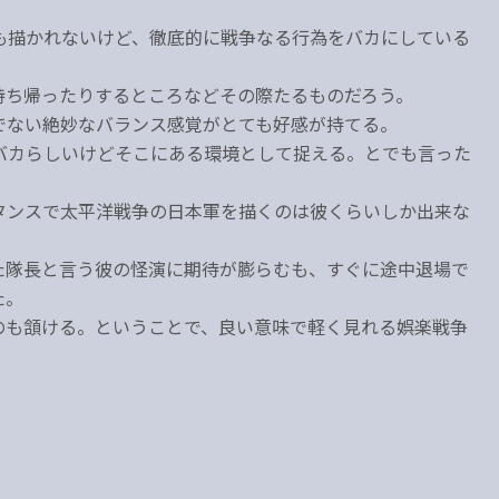
も描かれないけど、徹底的に戦争なる行為をバカにしている
持ち帰ったりするところなどその際たるものだろう。
でない絶妙なバランス感覚がとても好感が持てる。
バカらしいけどそこにある環境として捉える。とでも言った
タンスで太平洋戦争の日本軍を描くのは彼くらいしか出来な
た隊長と言う彼の怪演に期待が膨らむも、すぐに途中退場で
た。
のも頷ける。ということで、良い意味で軽く見れる娯楽戦争