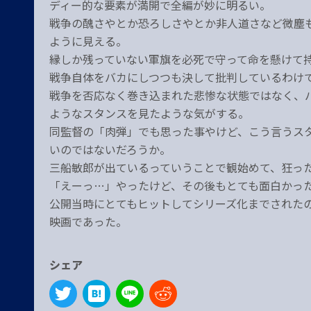
ディー的な要素が満開で全編が妙に明るい。
戦争の醜さやとか恐ろしさやとか非人道さなど微塵
ように見える。
縁しか残っていない軍旗を必死で守って命を懸けて
戦争自体をバカにしつつも決して批判しているわけ
戦争を否応なく巻き込まれた悲惨な状態ではなく、
ようなスタンスを見たような気がする。
同監督の「肉弾」でも思った事やけど、こう言うス
いのではないだろうか。
三船敏郎が出ているっていうことで観始めて、狂っ
「えーっ…」やったけど、その後もとても面白かっ
公開当時にとてもヒットしてシリーズ化までされた
映画であった。
シェア