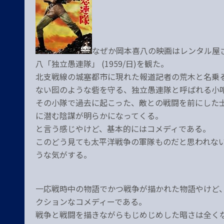
なぜか岡本喜八の映画はレンタル屋
八「独立愚連隊」 (1959/日)を観た。
北支戦線の城塞都市に現れた報道記者の荒木と名乗
ない囮のような砦を守る、独立愚連隊と呼ばれる小
その小隊で過去に起こった、敵との戦闘を前にした
に潜む陰謀が明らかになってくる。
と言う感じやけど、基本的にはコメディである。
このどう見ても太平洋戦争の軍隊ものだと思われな
うな気がする。
一応戦時中の物語でかつ戦争が描かれた物語やけど
クションなコメディーである。
戦争と戦闘を描きながらもじめじめした暗さは全く