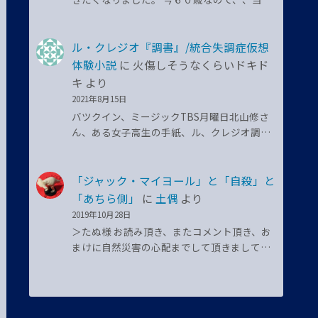
ル・クレジオ『調書』/統合失調症仮想
体験小説
に
火傷しそうなくらいドキド
キ
より
2021年8月15日
バツクイン、ミージックTBS月曜日北山修さ
ん、ある女子高生の手紙、ル、クレジオ調…
「ジャック・マイヨール」と「自殺」と
「あちら側」
に
土偶
より
2019年10月28日
＞たぬ様 お読み頂き、またコメント頂き、お
まけに自然災害の心配までして頂きまして…