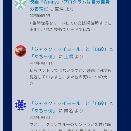
映画『Winny』/プログラムは自分自身
の表現だ
に
匿名
より
2025年6月2日
> 当時世界をリードしていた技術 当時すでに
実用化された技術でリードではな…
「ジャック・マイヨール」と「自殺」と
「あちら側」
に
土偶
より
2023年3月31日
私もサントラではないですが、映画は何度も
見返していますし、また彼の死は一つの大
き…
「ジャック・マイヨール」と「自殺」と
「あちら側」
に
匿名
より
2023年3月3日
フと、、グランブルーのサントラが無性に聴
きたくなりました。 今６０歳なので、、当…