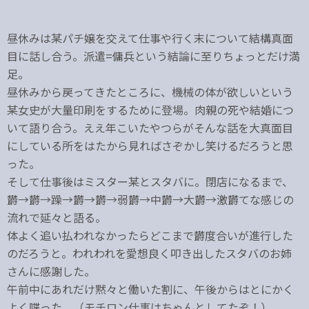
昼休みは某パチ嬢を交えて仕事や行く末について結構真面
目に話し合う。派遣=傭兵という結論に至りちょっとだけ満
足。
昼休みから戻ってきたところに、機械の体が欲しいという
某女史が大量印刷をするために登場。肉親の死や結婚につ
いて語り合う。ええ年こいたやつらがそんな話を大真面目
にしている所をはたから見ればさぞかし笑けるだろうと思
った。
そして仕事後はミスター某とスタバに。閉店になるまで、
欝→欝→躁→欝→欝→弱欝→中欝→大欝→激欝てな感じの
流れで延々と語る。
体よく追い払われなかったらどこまで欝度合いが進行した
のだろうと。われわれを愛想良く叩き出したスタバのお姉
さんに感謝した。
午前中にあれだけ黙々と働いた割に、午後からはとにかく
よく喋った。（モチロン仕事はちゃんとしてたぞ！）