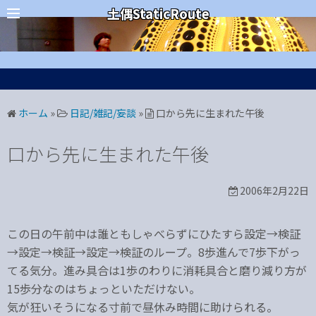
コ
カテゴリー
土偶StaticRoute
ン
テ
ン
ツ
へ
ホーム
»
日記/雑記/妄談
»
口から先に生まれた午後
ス
キ
口から先に生まれた午後
ッ
プ
2006年2月22日
この日の午前中は誰ともしゃべらずにひたすら設定→検証
→設定→検証→設定→検証のループ。8歩進んで7歩下がっ
てる気分。進み具合は1歩のわりに消耗具合と磨り減り方が
15歩分なのはちょっといただけない。
気が狂いそうになる寸前で昼休み時間に助けられる。