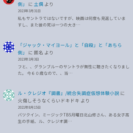
側」
に
土偶
より
2023年3月31日
私もサントラではないですが、映画は何度も見返していま
すし、また彼の死は一つの大き…
「ジャック・マイヨール」と「自殺」と「あちら
側」
に
匿名
より
2023年3月3日
フと、、グランブルーのサントラが無性に聴きたくなりまし
た。 今６０歳なので、、当…
ル・クレジオ『調書』/統合失調症仮想体験小説
に
火傷しそうなくらいドキドキ
より
2021年8月15日
バツクイン、ミージックTBS月曜日北山修さん、ある女子高
生の手紙、ル、クレジオ調…