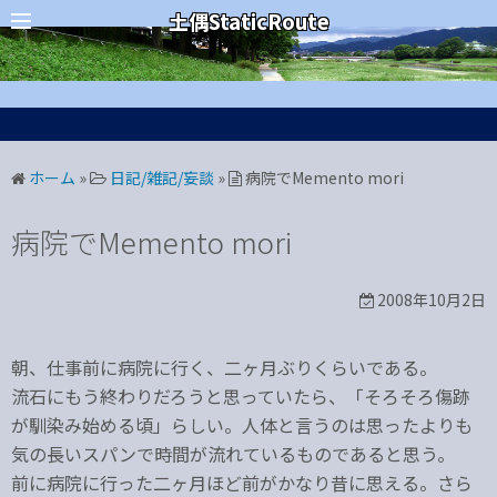
コ
カテゴリー
土偶StaticRoute
ン
テ
ン
ツ
へ
ホーム
»
日記/雑記/妄談
»
病院でMemento mori
ス
キ
病院でMemento mori
ッ
プ
2008年10月2日
朝、仕事前に病院に行く、二ヶ月ぶりくらいである。
流石にもう終わりだろうと思っていたら、「そろそろ傷跡
が馴染み始める頃」らしい。人体と言うのは思ったよりも
気の長いスパンで時間が流れているものであると思う。
前に病院に行った二ヶ月ほど前がかなり昔に思える。さら