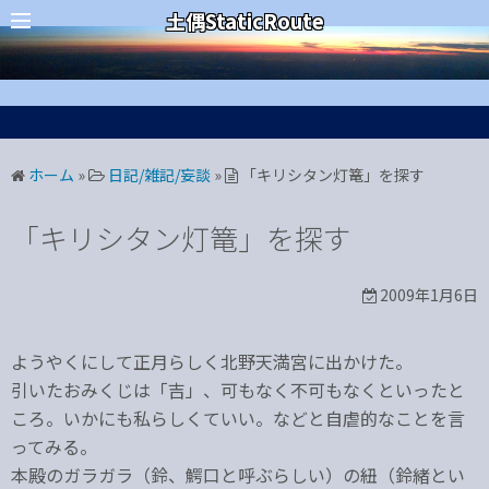
コ
カテゴリー
土偶StaticRoute
ン
テ
ン
ツ
へ
ホーム
»
日記/雑記/妄談
»
「キリシタン灯篭」を探す
ス
キ
「キリシタン灯篭」を探す
ッ
プ
2009年1月6日
ようやくにして正月らしく北野天満宮に出かけた。
引いたおみくじは「吉」、可もなく不可もなくといったと
ころ。いかにも私らしくていい。などと自虐的なことを言
ってみる。
本殿のガラガラ（鈴、鰐口と呼ぶらしい）の紐（鈴緒とい