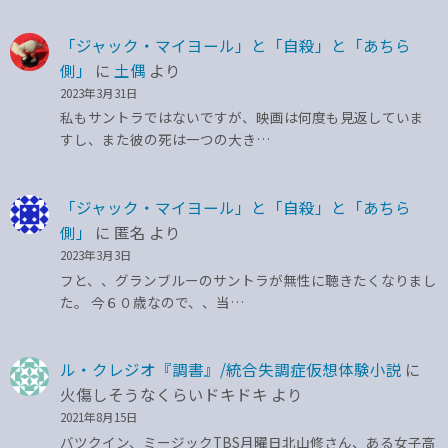
「ジャック・マイヨール」と「自殺」と「あちら
側」
に
土偶
より
2023年3月31日
私もサントラではないですが、映画は何度も見返していま
すし、また彼の死は一つの大き…
「ジャック・マイヨール」と「自殺」と「あちら
側」
に
匿名
より
2023年3月3日
フと、、グランブルーのサントラが無性に聴きたくなりまし
た。 今６０歳なので、、当…
ル・クレジオ『調書』/統合失調症仮想体験小説
に
火傷しそうなくらいドキドキ
より
2021年8月15日
バツクイン、ミージックTBS月曜日北山修さん、ある女子高