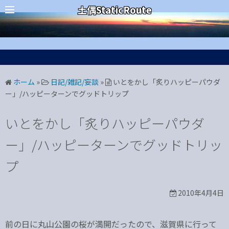
コ
カテゴリー
土偶StaticRoute
ン
テ
ン
ツ
へ
ホーム
»
日記/雑記/妄談
»
いとをかし「炙りハッピーパウダ
ス
ー」/ハッピーターンでグッドトリップ
キ
ッ
いとをかし「炙りハッピーパウダ
プ
ー」/ハッピーターンでグッドトリッ
プ
2010年4月4日
前の日に丸山公園の桜が満開だったので、滋賀県に行って