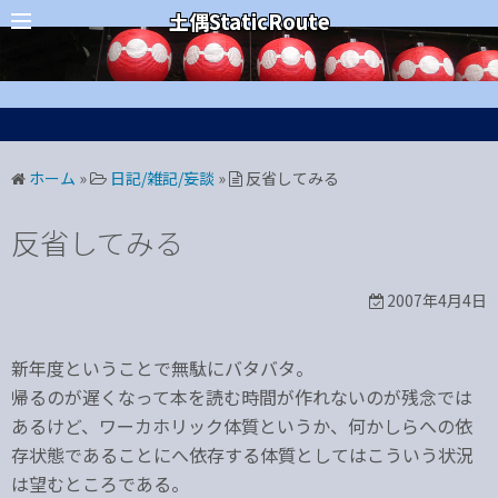
コ
カテゴリー
土偶StaticRoute
ン
テ
ン
ツ
へ
ホーム
»
日記/雑記/妄談
»
反省してみる
ス
キ
反省してみる
ッ
プ
2007年4月4日
新年度ということで無駄にバタバタ。
帰るのが遅くなって本を読む時間が作れないのが残念では
あるけど、ワーカホリック体質というか、何かしらへの依
存状態であることにへ依存する体質としてはこういう状況
は望むところである。