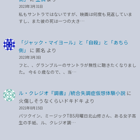
2023年3月31日
私もサントラではないですが、映画は何度も見返していま
すし、また彼の死は一つの大き…
「ジャック・マイヨール」と「自殺」と「あちら
側」
に
匿名
より
2023年3月3日
フと、、グランブルーのサントラが無性に聴きたくなりまし
た。 今６０歳なので、、当…
ル・クレジオ『調書』/統合失調症仮想体験小説
に
火傷しそうなくらいドキドキ
より
2021年8月15日
バツクイン、ミージックTBS月曜日北山修さん、ある女子高
生の手紙、ル、クレジオ調…