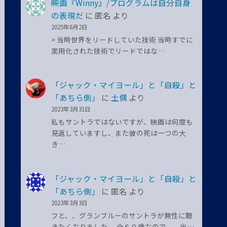
映画『Winny』/プログラムは自分自身
の表現だ
に
匿名
より
2025年6月2日
> 当時世界をリードしていた技術 当時すでに
実用化された技術でリードではな…
「ジャック・マイヨール」と「自殺」と
「あちら側」
に
土偶
より
2023年3月31日
私もサントラではないですが、映画は何度も
見返していますし、また彼の死は一つの大
き…
「ジャック・マイヨール」と「自殺」と
「あちら側」
に
匿名
より
2023年3月3日
フと、、グランブルーのサントラが無性に聴
きたくなりました。 今６０歳なので、、当…