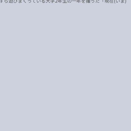
すら遊びまくっている大学2年生の一年を撮った「現在(いま)