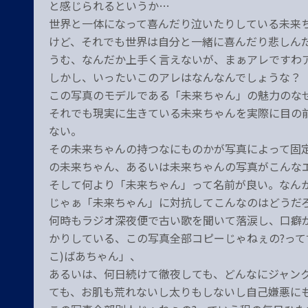
と感じられるというか…
世界と一体になって喜んだり泣いたりしている未来
けど、それでも世界は自分と一緒に喜んだり悲しん
うむ、なんだか上手く言えないが、まぁアレですわ
しかし、いったいこのアレはなんなんでしょうな？
この写真のモデルである「未来ちゃん」の魅力のな
それでも現実に生きている未来ちゃんを実際に目の
ない。
その未来ちゃんの持つなにものかが写真によって固
の未来ちゃん、あるいは未来ちゃんの写真がこんな
そして何より「未来ちゃん」って名前が良い。なん
じゃぁ「未来ちゃん」に対抗してこんなのはどうだ
何時もラジオ深夜便で古い歌を聞いて落涙し、口癖
かりしている、この写真全部コピーじゃねぇの?って
こ)ばあちゃん」、
あるいは、何日続けて徹夜しても、どんなにジャン
ても、お肌も荒れないし太りもしないし自己嫌悪に