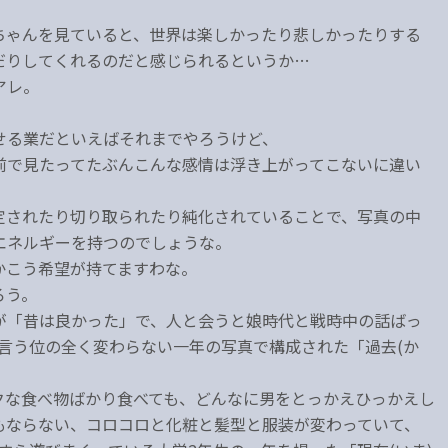
ちゃんを見ていると、世界は楽しかったり悲しかったりする
だりしてくれるのだと感じられるというか…
アレ。
せる業だといえばそれまでやろうけど、
前で見たってたぶんこんな感情は浮き上がってこないに違い
定されたり切り取られたり純化されていることで、写真の中
エネルギーを持つのでしょうな。
かこう希望が持てますわな。
ろう。
が「昔は良かった」で、人と会うと娘時代と戦時中の話ばっ
言う位の全く変わらない一年の写真で構成された「過去(か
クな食べ物ばかり食べても、どんなに男をとっかえひっかえし
もならない、コロコロと化粧と髪型と服装が変わっていて、