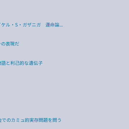
ケル・S・ガザニガ 運命論...
身の表現だ
物語と利己的な遺伝子
会でのカミュ的実存問題を問う