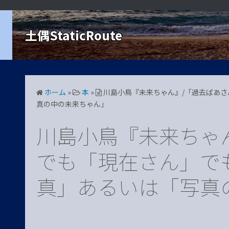
コ
ン
土偶StaticRoute
テ
ン
ツ
へ
ス
ホーム
»
本
»
川島小鳥『未来ちゃん』/「過去ばあ
キ
真の中の未来ちゃん」
ッ
プ
川島小鳥『未来ちゃ
でも「現在さん」で
真」あるいは「写真