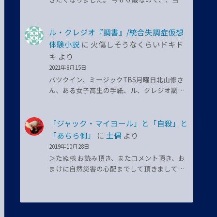
ル・クレジオ『調書』/統合失調症仮想
体験小説
に
火傷しそうなくらいドキド
キ
より
2021年8月15日
バツクイン、ミージックTBS月曜日北山修さ
ん、ある女子高生の手紙、ル、クレジオ調…
「ジャック・マイヨール」と「自殺」と
「あちら側」
に
土偶
より
2019年10月28日
＞たぬ様 お読み頂き、またコメント頂き、お
まけに自然災害の心配までして頂きまして…