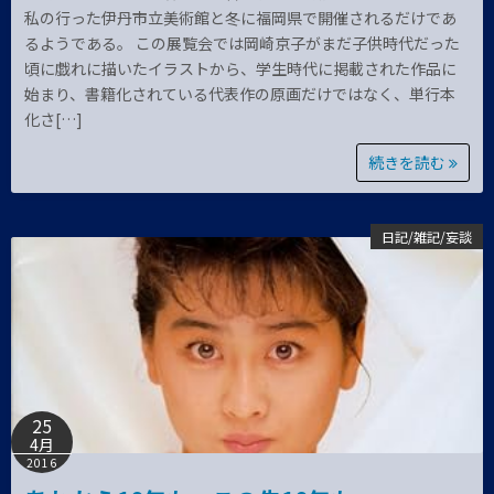
私の行った伊丹市立美術館と冬に福岡県で開催されるだけであ
るようである。 この展覧会では岡崎京子がまだ子供時代だった
頃に戯れに描いたイラストから、学生時代に掲載された作品に
始まり、書籍化されている代表作の原画だけではなく、単行本
化さ[…]
続きを読む
日記/雑記/妄談
25
4月
2016