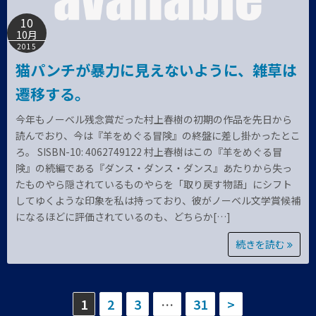
10
10月
2015
猫パンチが暴力に見えないように、雑草は
遷移する。
今年もノーベル残念賞だった村上春樹の初期の作品を先日から
読んでおり、今は『羊をめぐる冒険』の終盤に差し掛かったとこ
ろ。 SISBN-10: 4062749122 村上春樹はこの『羊をめぐる冒
険』の続編である『ダンス・ダンス・ダンス』あたりから失っ
たものやら隠されているものやらを「取り戻す物語」にシフト
してゆくような印象を私は持っており、彼がノーベル文学賞候補
になるほどに評価されているのも、どちらか[…]
続きを読む
投
1
2
3
…
31
>