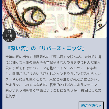
27
10月
2017
『深い河』の『リバーズ・エッジ』
今年の夏に初めて遠藤周作の『深い河』を読んだ。 大雑把に言
えば様々な人生の重みやら苦悩やらなんやらを抱え込んだ主人
公たちがそれぞれのテーマを抱いてインドへのツアーに参加
し、清濁が混ざり合い混沌としたインドやらガンジスやらヒン
ズーやらに身を置くことで、人間とか生とか死とか愛とかいっ
たような、いわゆる宗教的、哲学的と呼ばれるようなテーマに
向かい合う様を描く物語ということになろうか。 確固とした文
芸的ポ[…]
続きを読む