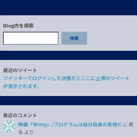
稿
の
Blog内を検索
ペ
検索
ー
ジ
送
最近のツイート
り
ツイッターでログインした状態だとここに土偶のツイート
が表示されます。
最近のコメント
映画『Winny』/プログラムは自分自身の表現だ
に
匿
名
より