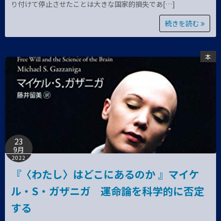
り付けて停止させたことは大きな国家的損失であ[…]
続きを読む
本
23
9月
2022
『〈わたし〉はどこにあるのか 』マイケ
ル・S・ガザニガ 運命論を科学的に否定
する