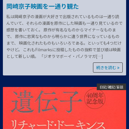
岡崎京子映画を一通り観た
私は岡崎京子の漫画が大好きで出版されているものは一通り読
んでいて、それらの漫画を原作にした映画も一通り見ているので
感想を書いておく。 原作が有名なものからマイナーなものま
で、 原作に忠実なものから明らかに違う世界になっているもの
まで、 映画化されたものもいろいろである。といっても4つだけ
やけど。 これもFilmarksに投稿したものの抜粋で並び順は映画
として新しい順。 「ジオラマボーイ・パノラマガ[…]
続きを読む
日記/雑記/妄談