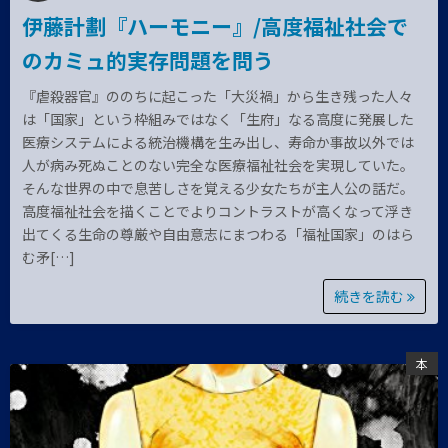
伊藤計劃『ハーモニー』/高度福祉社会で
のカミュ的実存問題を問う
『虐殺器官』ののちに起こった「大災禍」から生き残った人々
は「国家」という枠組みではなく「生府」なる高度に発展した
医療システムによる統治機構を生み出し、寿命か事故以外では
人が病み死ぬことのない完全な医療福祉社会を実現していた。
そんな世界の中で息苦しさを覚える少女たちが主人公の話だ。
高度福祉社会を描くことでよりコントラストが高くなって浮き
出てくる生命の尊厳や自由意志にまつわる「福祉国家」のはら
む矛[…]
続きを読む
本