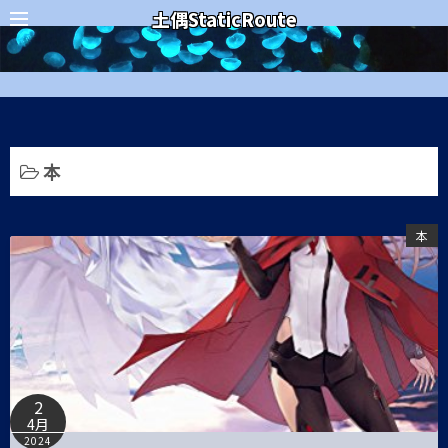
コ
カテゴリー
土偶StaticRoute
ン
テ
ン
ツ
へ
ス
本
キ
ッ
本
プ
2
4月
2024