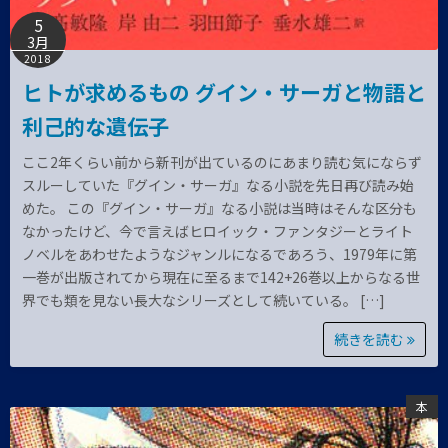
5
3月
2018
ヒトが求めるもの グイン・サーガと物語と
利己的な遺伝子
ここ2年くらい前から新刊が出ているのにあまり読む気にならず
スルーしていた『グイン・サーガ』なる小説を先日再び読み始
めた。 この『グイン・サーガ』なる小説は当時はそんな区分も
なかったけど、今で言えばヒロイック・ファンタジーとライト
ノベルをあわせたようなジャンルになるであろう、1979年に第
一巻が出版されてから現在に至るまで142+26巻以上からなる世
界でも類を見ない長大なシリーズとして続いている。 […]
続きを読む
本