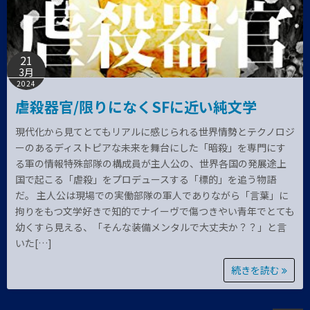
21
3月
2024
虐殺器官/限りになくSFに近い純文学
現代化から見てとてもリアルに感じられる世界情勢とテクノロジ
ーのあるディストピアな未来を舞台にした「暗殺」を専門にす
る軍の情報特殊部隊の構成員が主人公の、世界各国の発展途上
国で起こる「虐殺」をプロデュースする「標的」を追う物語
だ。 主人公は現場での実働部隊の軍人でありながら「言葉」に
拘りをもつ文学好きで知的でナイーヴで傷つきやい青年でとても
幼くすら見える、「そんな装備メンタルで大丈夫か？？」と言
いた[…]
続きを読む