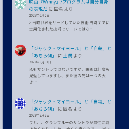
映画『Winny』/プログラムは自分自身
の表現だ
に
匿名
より
2025年6月2日
> 当時世界をリードしていた技術 当時すでに
実用化された技術でリードではな…
「ジャック・マイヨール」と「自殺」と
「あちら側」
に
土偶
より
2023年3月31日
私もサントラではないですが、映画は何度も
見返していますし、また彼の死は一つの大
き…
「ジャック・マイヨール」と「自殺」と
「あちら側」
に
匿名
より
2023年3月3日
フと、、グランブルーのサントラが無性に聴
きたくなりました。 今６０歳なので、、当…