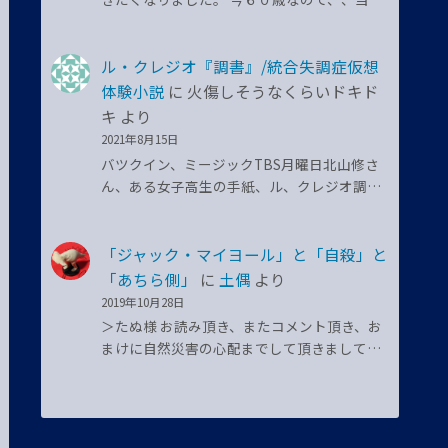
ル・クレジオ『調書』/統合失調症仮想
体験小説
に
火傷しそうなくらいドキド
キ
より
2021年8月15日
バツクイン、ミージックTBS月曜日北山修さ
ん、ある女子高生の手紙、ル、クレジオ調…
「ジャック・マイヨール」と「自殺」と
「あちら側」
に
土偶
より
2019年10月28日
＞たぬ様 お読み頂き、またコメント頂き、お
まけに自然災害の心配までして頂きまして…