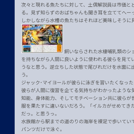
次々と現れる魚たちに対して、土偶解説員は市価と
る。見ず知らずのおばちゃんも聞き耳を立ててへー
しかしながら水槽の魚たちはそれほど美味しそうに
飼いならされた水棲哺乳類のシ
を持ちながら人間に良いように使われる彼らを見て
うなと思う。逆立ちした状態で尾びれだけを水面に
う。
ジャック･マイヨールが彼らに泳ぎを習いたくなっ
彼らが人間に復習を企てる気持ちがわかったような
知能、身体能力、そしてモチベーション共に彼らが
服を果たすに違いないだろう。「イルカがせめてき
だっ。と思うっ。
水族館から駅までの道のりの海岸を裸足で歩いてい
パンツだけで泳ぐ。