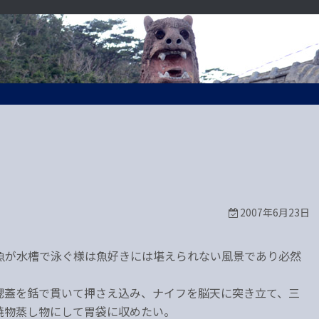
2007年6月23日
魚が水槽で泳ぐ様は魚好きには堪えられない風景であり必然
鰓蓋を銛で貫いて押さえ込み、ナイフを脳天に突き立て、三
焼物蒸し物にして胃袋に収めたい。