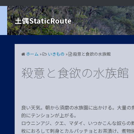
コ
ン
土偶StaticRoute
テ
ン
ツ
へ
ス
ホーム
»
いきもの
»
殺意と食欲の水族館
キ
ッ
殺意と食欲の水族館
プ
良い天気。朝から須磨の水族園に出かける。大量の
的にテンションが上がる。
ロウニンアジ、クエ、マダイ、いつかこんな奴らの
枚におろして刺身とカルパッチョとお茶漬け、煮物