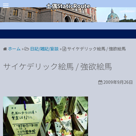
コ
カテゴリー
土偶StaticRoute
ン
テ
ン
ツ
へ
ホーム
»
日記/雑記/妄談
»
サイケデリック絵馬 / 強欲絵馬
ス
キ
サイケデリック絵馬 / 強欲絵馬
ッ
プ
2009年9月26日