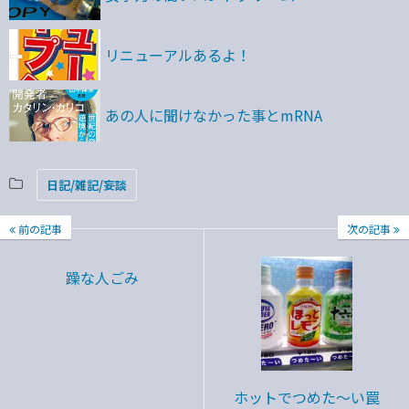
リニューアルあるよ！
あの人に聞けなかった事とmRNA
日記/雑記/妄談
前の記事
次の記事
躁な人ごみ
ホットでつめた～い罠