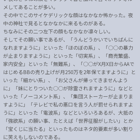
メしてあることが多い。
その中でこのサイケデリックな顔はなかなか怖かった。夜
中の神社で見るとなかなかに来るものがある。
ちなみにその二つ左下の顔もなかなか凛々しい。
そしてその願い事であるが、「うんどうかいでいちばんに
なれますように」といった「ほのぼの系」、「○○の暴力
が止まりますように」といった「切実系」、「商売繁盛、
家内安全」といった「無難系」、「○○がX月X日からAAで
はじめるBBの売り上げが月250万を2年保てますように」と
いった「細かい系」、「お父さんが帰ってきませんよう
に」「妹にとりついた○○が除霊されますように」などと
いった「ノーコメント系」、「集団ストーカーが止まりま
すように」「テレビで私の悪口を言う人が罰せられますよ
うに」といった「電波系」などといろいろあるが、大抵の
「強欲系」の願い事、たとえば「世界征服がしたい」とか
「宝くじに当たる」といったものはネタ的要素が多い割り
に笑えもしないのである。