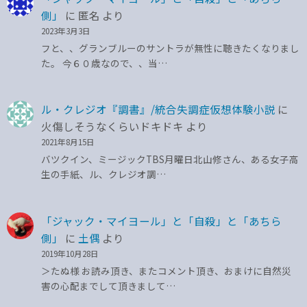
側」
に
匿名
より
2023年3月3日
フと、、グランブルーのサントラが無性に聴きたくなりまし
た。 今６０歳なので、、当…
ル・クレジオ『調書』/統合失調症仮想体験小説
に
火傷しそうなくらいドキドキ
より
2021年8月15日
バツクイン、ミージックTBS月曜日北山修さん、ある女子高
生の手紙、ル、クレジオ調…
「ジャック・マイヨール」と「自殺」と「あちら
側」
に
土偶
より
2019年10月28日
＞たぬ様 お読み頂き、またコメント頂き、おまけに自然災
害の心配までして頂きまして…