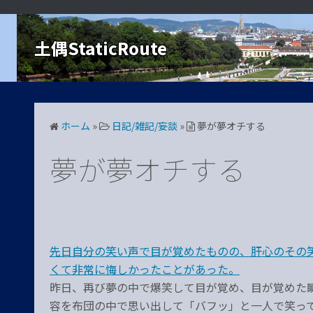
コ
ン
土偶StaticRoute
テ
ン
ツ
へ
ス
ホーム
»
日記/雑記/妄談
»
夢が夢オチする
キ
ッ
夢が夢オチする
プ
先日自分の笑い声で目が覚めたものの、肝心のその
くて非常に悔しかったことがあった。
昨日、再び夢の中で爆笑して目が覚め、目が覚めた
容を布団の中で思い出して「バフッ」と一人で笑っ