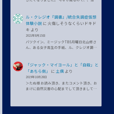
ル・クレジオ『調書』/統合失調症仮想
体験小説
に
火傷しそうなくらいドキド
キ
より
2021年8月15日
バツクイン、ミージックTBS月曜日北山修さ
ん、ある女子高生の手紙、ル、クレジオ調…
「ジャック・マイヨール」と「自殺」と
「あちら側」
に
土偶
より
2019年10月28日
＞たぬ様 お読み頂き、またコメント頂き、お
まけに自然災害の心配までして頂きまして…