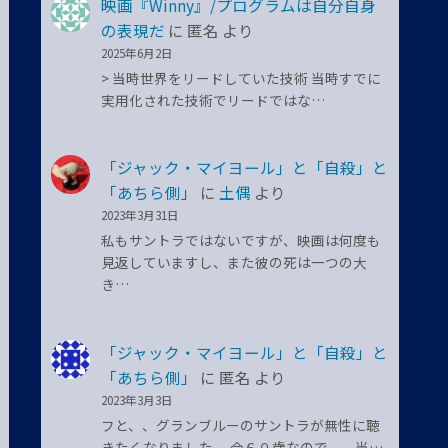
映画『Winny』/プログラムは自分自身
の表現だ
に
匿名
より
2025年6月2日
> 当時世界をリードしていた技術 当時すでに
実用化された技術でリードではな…
「ジャック・マイヨール」と「自殺」と
「あちら側」
に
土偶
より
2023年3月31日
私もサントラではないですが、映画は何度も
見返していますし、また彼の死は一つの大
き…
「ジャック・マイヨール」と「自殺」と
「あちら側」
に
匿名
より
2023年3月3日
フと、、グランブルーのサントラが無性に聴
きたくなりました。 今６０歳なので、、当…