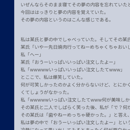
いぜんならそのまま寝てその夢の内容を忘れていた
今回ははっきりと夢の内容を覚えていた。
その夢の内容というのはこんな感じである。
私は某氏と夢の中でしゃべっていた。そしてその某
某氏「いやー先日焼肉行ってねーめちゃくちゃおい
私「へー」
某氏「おうーいっぱいいっぱい注文したよー」
私「wwwwwいっぱいいっぱい注文したてwww」
とここで、私は爆笑していた。
何が可笑しかったのかよく分からないけど、とにか
くてしょうがなかった。
私「wwwwwいっぱい注文したてwww何が美味しか
その某氏と二人でしばらく笑った後、私が「で？何
その某氏は「歯やねーめっちゃ硬かった。」と答え
私は夢の中で「おうーいっぱい注文したよー」とい
冷静になって思い出してみるとまったく何が面白か