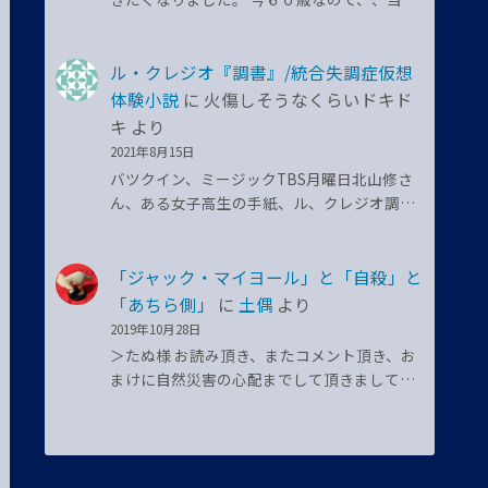
ル・クレジオ『調書』/統合失調症仮想
体験小説
に
火傷しそうなくらいドキド
キ
より
2021年8月15日
バツクイン、ミージックTBS月曜日北山修さ
ん、ある女子高生の手紙、ル、クレジオ調…
「ジャック・マイヨール」と「自殺」と
「あちら側」
に
土偶
より
2019年10月28日
＞たぬ様 お読み頂き、またコメント頂き、お
まけに自然災害の心配までして頂きまして…