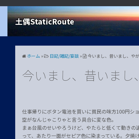
コ
ン
土偶StaticRoute
テ
ン
ツ
へ
ス
ホーム
»
日記/雑記/妄談
»
今いまし、昔いまし、や
キ
ッ
今いまし、昔いまし
プ
仕事帰りにボタン電池を買いに貧民の味方100円シ
空がなんじゃこりゃと言う具合に変な色。
まぁ台風のせいやろうけど、やたらと低くて動きの
って、あたり一面がセピア色に染まっている。夕焼