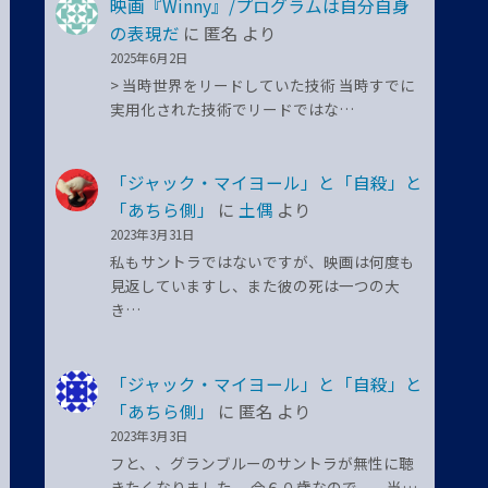
映画『Winny』/プログラムは自分自身
の表現だ
に
匿名
より
2025年6月2日
> 当時世界をリードしていた技術 当時すでに
実用化された技術でリードではな…
「ジャック・マイヨール」と「自殺」と
「あちら側」
に
土偶
より
2023年3月31日
私もサントラではないですが、映画は何度も
見返していますし、また彼の死は一つの大
き…
「ジャック・マイヨール」と「自殺」と
「あちら側」
に
匿名
より
2023年3月3日
フと、、グランブルーのサントラが無性に聴
きたくなりました。 今６０歳なので、、当…