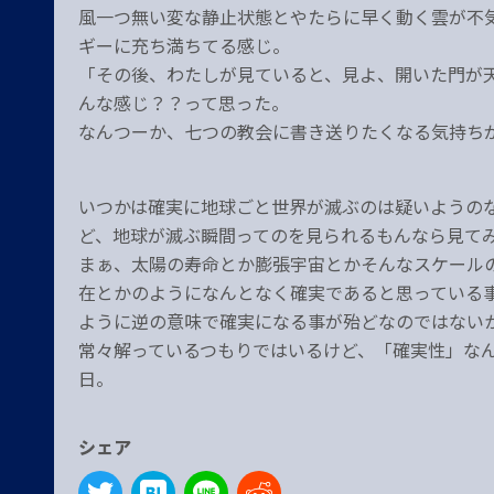
風一つ無い変な静止状態とやたらに早く動く雲が不
ギーに充ち満ちてる感じ。
「その後、わたしが見ていると、見よ、開いた門が
んな感じ？？って思った。
なんつーか、七つの教会に書き送りたくなる気持ち
いつかは確実に地球ごと世界が滅ぶのは疑いようの
ど、地球が滅ぶ瞬間ってのを見られるもんなら見て
まぁ、太陽の寿命とか膨張宇宙とかそんなスケール
在とかのようになんとなく確実であると思っている
ように逆の意味で確実になる事が殆どなのではない
常々解っているつもりではいるけど、「確実性」な
日。
シェア