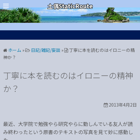
コ
カテゴリー
土偶StaticRoute
ン
テ
ン
ツ
へ
ホーム
»
日記/雑記/妄談
»
丁寧に本を読むのはイロニーの精
ス
神か？
キ
ッ
丁寧に本を読むのはイロニーの精神
プ
か？
2013年4月2日
最近、大学院で勉強やら研究やらに勤しんでいる友人が読
み終わったという原書のテキストの写真を見て妙に感動し