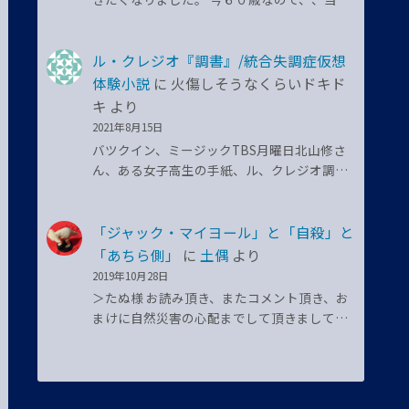
ル・クレジオ『調書』/統合失調症仮想
体験小説
に
火傷しそうなくらいドキド
キ
より
2021年8月15日
バツクイン、ミージックTBS月曜日北山修さ
ん、ある女子高生の手紙、ル、クレジオ調…
「ジャック・マイヨール」と「自殺」と
「あちら側」
に
土偶
より
2019年10月28日
＞たぬ様 お読み頂き、またコメント頂き、お
まけに自然災害の心配までして頂きまして…