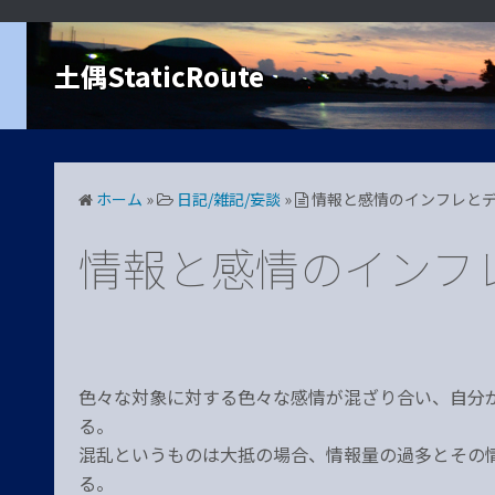
コ
ン
土偶StaticRoute
テ
ン
ツ
へ
ス
ホーム
»
日記/雑記/妄談
»
情報と感情のインフレと
キ
ッ
情報と感情のインフ
プ
色々な対象に対する色々な感情が混ざり合い、自分
る。
混乱というものは大抵の場合、情報量の過多とその
る。