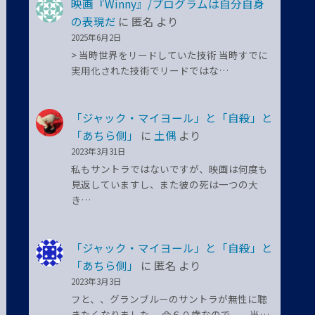
映画『Winny』/プログラムは自分自身
の表現だ
に
匿名
より
2025年6月2日
> 当時世界をリードしていた技術 当時すでに
実用化された技術でリードではな…
「ジャック・マイヨール」と「自殺」と
「あちら側」
に
土偶
より
2023年3月31日
私もサントラではないですが、映画は何度も
見返していますし、また彼の死は一つの大
き…
「ジャック・マイヨール」と「自殺」と
「あちら側」
に
匿名
より
2023年3月3日
フと、、グランブルーのサントラが無性に聴
きたくなりました。 今６０歳なので、、当…