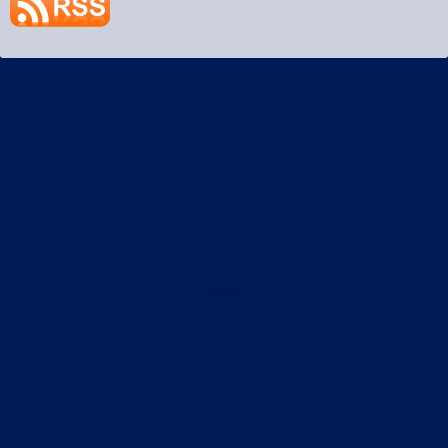
プライバシーポリシー
土偶StaticRoute R3
©2026
土偶StaticRoute