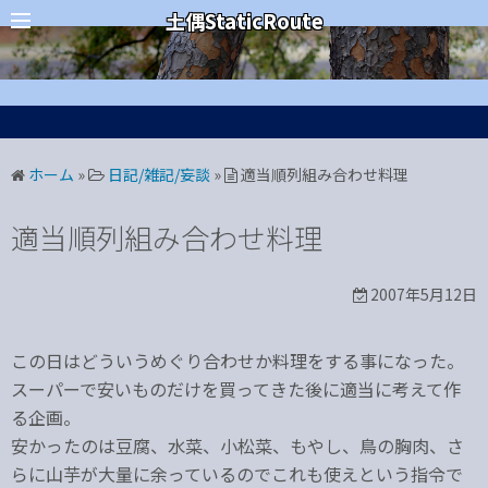
コ
カテゴリー
土偶StaticRoute
ン
テ
ン
ツ
へ
ホーム
»
日記/雑記/妄談
»
適当順列組み合わせ料理
ス
キ
適当順列組み合わせ料理
ッ
プ
2007年5月12日
この日はどういうめぐり合わせか料理をする事になった。
スーパーで安いものだけを買ってきた後に適当に考えて作
る企画。
安かったのは豆腐、水菜、小松菜、もやし、鳥の胸肉、さ
らに山芋が大量に余っているのでこれも使えという指令で