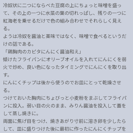
冷奴状に二つにならべた豆腐の上にちょっと味噌を盛っ
て、その上の一つに水菜の葉の切れっぱし、残りの一つに
紅海老を乗せるだけで色の組み合わせでそれらしく見え
る。
ようは冷奴を醤油と薬味ではなく、味噌で食べるというだ
けの話である。
「鶏胸肉のカピタにんにく醤油和え」
傾けたフライパンにオリーブオイルを入れてにんにくを弱
火で炒め、良い色になったタイミングでにんにくを取り出
す。
にんにくチップは後から使うのでお皿にとって乾燥させ
る。
つけておいた胸肉にちょびっと小麦粉をまぶしてフライパ
ンに投入。弱い目の火のまま、みりん醤油を投入して蓋を
して蒸し焼きに。
両面に焦げ目をつけ、焼きあがり寸前に溶き卵を少したら
して、皿に盛りつけた後に最初に作ったにんにくチップを