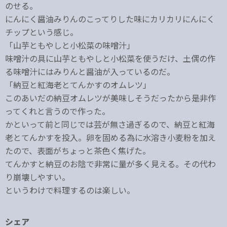
のせる。
にんにく醤油みりんのこってりした味にカリカリにんにく
チップという感じ。
「山芋ともやしと小松菜の味噌汁」
味噌汁の具に山芋ともやしと小松菜を使うだけ、土偶の作
る味噌汁にはみりんと醤油が入っているのだ。
「納豆と紅海老とてんかすのオムレツ」
このあいだの納豆オムレツが美味しそうだったから是非作
ってくれと言うので作った。
かといって前と同じでは芸が無さ過ぎるので、納豆と紅海
老とてんかすを投入。卵を固める為に水溶き小麦粉を加え
たので、表面がちょっと茶色く焦げた。
てんかすと納豆のお陰で非常に量が多く見える。その代わ
り崩壊しやすい。
というわけで料理するのは楽しい。
シェア