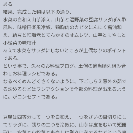
ある。
結果、完成した物は以下の通り、
水菜の白和え山芋添え、山芋と温野菜の豆腐サラダぽん酢
風味、味噌田楽風冷奴、鶏胸肉のカピタにんにく醤油和
え、納豆と紅海老とてんかすのオムレツ、山芋ともやしと
小松菜の味噌汁
あえて水菜をサラダにしないところが土偶なりのポイント
である。
という事で、久々のお料理ブログ。土偶の適当順列組み合
わせお料理レシピである。
なるべくめんどくさくないように、下ごしらえ意外の茹で
る炒めるなどはワンアクションで全部の料理が出来るよう
に。がコンセプトである。
豆腐は四等分して一つを白和え、一つをさいの目切りにし
てサラダに、残りの二つを冷奴に、山芋は皮をむいて短冊
形に。水菜と小松菜ともやしは別々に茹でるなどという事