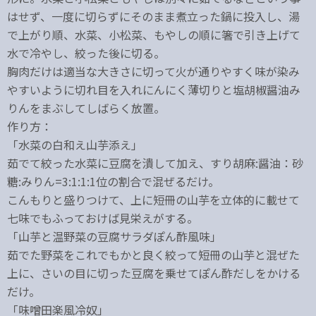
はせず、一度に切らずにそのまま煮立った鍋に投入し、湯
で上がり順、水菜、小松菜、もやしの順に箸で引き上げて
水で冷やし、絞った後に切る。
胸肉だけは適当な大きさに切って火が通りやすく味が染み
やすいように切れ目を入れにんにく薄切りと塩胡椒醤油み
りんをまぶしてしばらく放置。
作り方：
「水菜の白和え山芋添え」
茹でて絞った水菜に豆腐を潰して加え、すり胡麻:醤油：砂
糖:みりん=3:1:1:1位の割合で混ぜるだけ。
こんもりと盛りつけて、上に短冊の山芋を立体的に載せて
七味でもふっておけば見栄えがする。
「山芋と温野菜の豆腐サラダぽん酢風味」
茹でた野菜をこれでもかと良く絞って短冊の山芋と混ぜた
上に、さいの目に切った豆腐を乗せてぽん酢だしをかける
だけ。
「味噌田楽風冷奴」