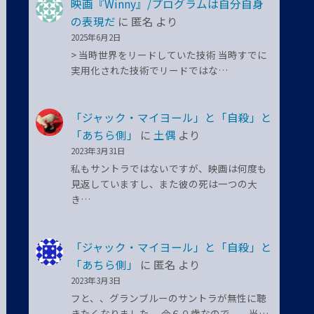
映画『Winny』/プログラムは自分自身
の表現だ
に
匿名
より
2025年6月2日
> 当時世界をリードしていた技術 当時すでに
実用化された技術でリードではな…
「ジャック・マイヨール」と「自殺」と
「あちら側」
に
土偶
より
2023年3月31日
私もサントラではないですが、映画は何度も
見返していますし、また彼の死は一つの大
き…
「ジャック・マイヨール」と「自殺」と
「あちら側」
に
匿名
より
2023年3月3日
フと、、グランブルーのサントラが無性に聴
きたくなりました。 今６０歳なので、、当…