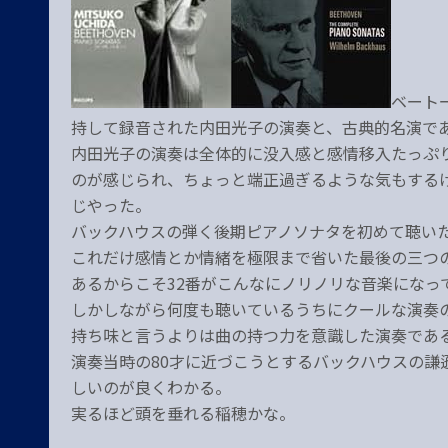
ベート
持して録音された内田光子の演奏と、古典的名演で
内田光子の演奏は全体的に没入感と感情移入たっぷ
のが感じられ、ちょっと端正過ぎるような気もするけ
じやった。
バックハウスの弾く後期ピアノソナタを初めて聴い
これだけ感情とか情緒を極限まで省いた最後の三つ
あるからこそ32番がこんなにノリノリな音楽になっ
しかしながら何度も聴いているうちにクールな演奏
持ち味と言うよりは曲の持つ力を意識した演奏であ
演奏当時の80才に近づこうとするバックハウスの謙
しいのが良くわかる。
実るほど頭を垂れる稲穂かな。