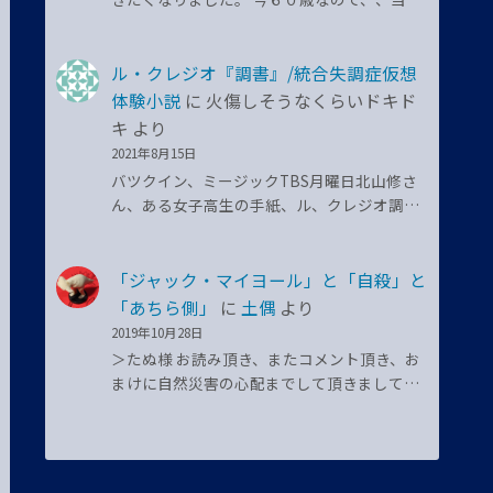
ル・クレジオ『調書』/統合失調症仮想
体験小説
に
火傷しそうなくらいドキド
キ
より
2021年8月15日
バツクイン、ミージックTBS月曜日北山修さ
ん、ある女子高生の手紙、ル、クレジオ調…
「ジャック・マイヨール」と「自殺」と
「あちら側」
に
土偶
より
2019年10月28日
＞たぬ様 お読み頂き、またコメント頂き、お
まけに自然災害の心配までして頂きまして…