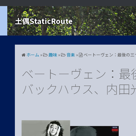
コ
ン
土偶StaticRoute
テ
ン
ツ
へ
ス
ホーム
»
趣味
»
音楽
»
ベートーヴェン：最後の三
キ
ッ
ベートーヴェン：最
プ
バックハウス、内田