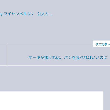
 ワイセンベルク / 公人と...
次の記事
ケーキが無ければ、パンを食べればいいのに