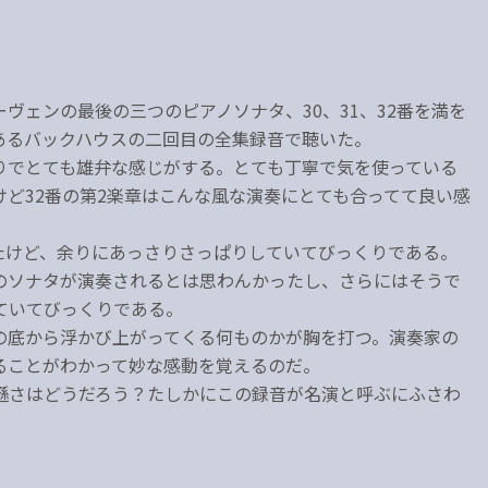
ーヴェンの最後の三つのピアノソナタ、30、31、32番を満を
あるバックハウスの二回目の全集録音で聴いた。
りでとても雄弁な感じがする。とても丁寧で気を使っている
ど32番の第2楽章はこんな風な演奏にとても合ってて良い感
たけど、余りにあっさりさっぱりしていてびっくりである。
のソナタが演奏されるとは思わんかったし、さらにはそうで
ていてびっくりである。
の底から浮かび上がってくる何ものかが胸を打つ。演奏家の
ることがわかって妙な感動を覚えるのだ。
遜さはどうだろう？たしかにこの録音が名演と呼ぶにふさわ