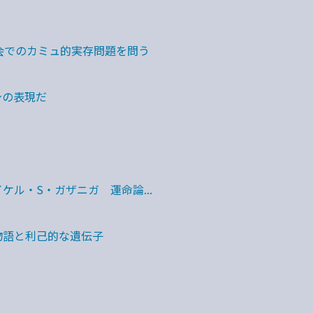
会でのカミュ的実存問題を問う
身の表現だ
ケル・S・ガザニガ 運命論...
物語と利己的な遺伝子