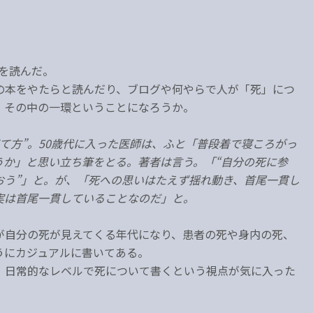
を読んだ。
の本をやたらと読んだり、ブログや何やらで人が「死」につ
、その中の一環ということになろうか。
て方”。50歳代に入った医師は、ふと「普段着で寝ころがっ
うか」と思い立ち筆をとる。著者は言う。「“自分の死に参
おう”」と。が、「死への思いはたえず揺れ動き、首尾一貫し
実は首尾一貫していることなのだ」と。
が自分の死が見えてくる年代になり、患者の死や身内の死、
うにカジュアルに書いてある。
、日常的なレベルで死について書くという視点が気に入った