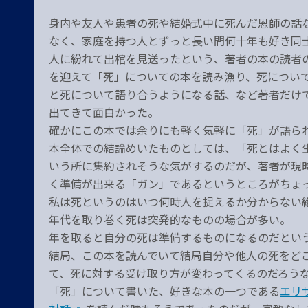
身内や友人や患者の死や結婚式中に死んだ恩師の話
なく、家庭を持つ人とずっと長い間何十年も好き同
人に紛れて出棺を見送ったという、著者の本の読者
を迎えて「死」についての本を読み漁り、死につい
と死について語り合うようになる話、など著者だけ
出てきて面白かった。
確かにこの本では余りにも軽く気軽に「死」が語ら
本全体での結論めいたものとしては、「死とはよく
いう所に集約されそうな気がするのだが、著者が現
く準備が出来る「ガン」であるというところがちょ
私は死というのはいつ何時人を捉えるか分からない
年代を取り巻く死は突発的なものの場合が多い。
年を取ると自分の死は準備するものになるのだとい
結局、この本を読んでいて結局自分や他人の死をど
て、死に対する受け取り方が変わってくるのだろう
「死」について書いた、好きな本の一つである
エリ