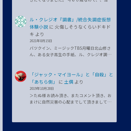
ル・クレジオ『調書』/統合失調症仮想
体験小説
に
火傷しそうなくらいドキド
キ
より
2021年8月15日
バツクイン、ミージックTBS月曜日北山修さ
ん、ある女子高生の手紙、ル、クレジオ調…
「ジャック・マイヨール」と「自殺」と
「あちら側」
に
土偶
より
2019年10月28日
＞たぬ様 お読み頂き、またコメント頂き、お
まけに自然災害の心配までして頂きまして…