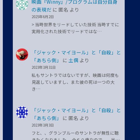
映画『Winny』/プログラムは自分自身
の表現だ
に
匿名
より
2025年6月2日
> 当時世界をリードしていた技術 当時すでに
実用化された技術でリードではな…
「ジャック・マイヨール」と「自殺」と
「あちら側」
に
土偶
より
2023年3月31日
私もサントラではないですが、映画は何度も
見返していますし、また彼の死は一つの大
き…
「ジャック・マイヨール」と「自殺」と
「あちら側」
に
匿名
より
2023年3月3日
フと、、グランブルーのサントラが無性に聴
きたくなりました。 今６０歳なので、、当…