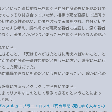
などといった直接的な死をめぐる自分自身の思い出話だけで
士でこっそり付き合っていたが、相手の死を直感して近所の
の初老の女性の話や、患者を装って著者を訪れ、自分が初老
てひたすら考え、調べ続けた研究を著者に披露し、深く著者
でなく、著者とかかわりがあった死をめぐる色々な人の話が
れている。
生きること」「死はそれがきたときに考えればいいこと」と
時点での自分の一番理想的だと思う死に方が、着実に死に行
っとした驚きだった。
絶対準備できないものだという思いがあったが、確かに私の
う感覚にちょっとクラクラする思いである。
こまでリアルなものとして想像できるかということによっ
なと思う。
ザベス キューブラー・ロスの『死ぬ瞬間 -死にゆく人々との