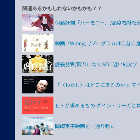
関連あるかもしれないかもかも？？
伊藤計劃『ハーモニー』/高度福祉社
映画『Winny』/プログラムは自分自
虐殺器官/限りになくSFに近い純文学
『〈わたし〉はどこにあるのか 』マイ
ヒトが求めるもの グイン・サーガと
岡崎京子映画を一通り観た