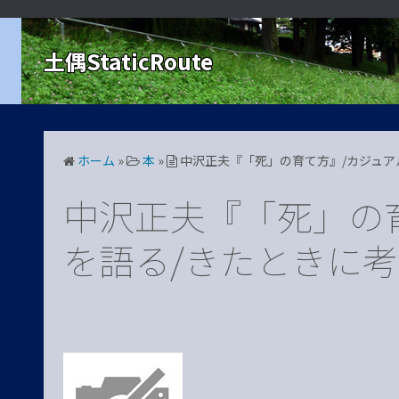
コ
ン
土偶StaticRoute
テ
ン
ツ
へ
ス
ホーム
»
本
»
中沢正夫『「死」の育て方』/カジュア
キ
ッ
中沢正夫『「死」の
プ
を語る/きたときに