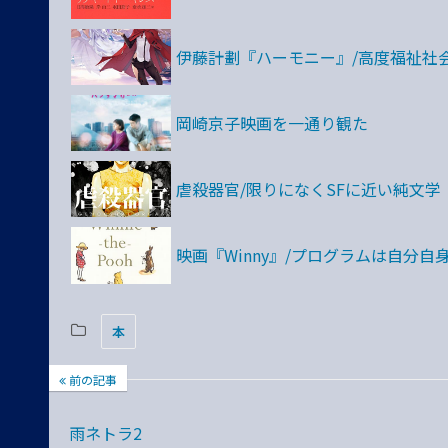
伊藤計劃『ハーモニー』/高度福祉社
岡崎京子映画を一通り観た
虐殺器官/限りになくSFに近い純文学
映画『Winny』/プログラムは自分自
本
前の記事
雨ネトラ2