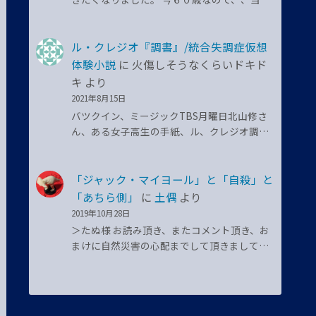
ル・クレジオ『調書』/統合失調症仮想
体験小説
に
火傷しそうなくらいドキド
キ
より
2021年8月15日
バツクイン、ミージックTBS月曜日北山修さ
ん、ある女子高生の手紙、ル、クレジオ調…
「ジャック・マイヨール」と「自殺」と
「あちら側」
に
土偶
より
2019年10月28日
＞たぬ様 お読み頂き、またコメント頂き、お
まけに自然災害の心配までして頂きまして…