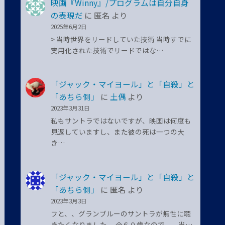
映画『Winny』/プログラムは自分自身
の表現だ
に
匿名
より
2025年6月2日
> 当時世界をリードしていた技術 当時すでに
実用化された技術でリードではな…
「ジャック・マイヨール」と「自殺」と
「あちら側」
に
土偶
より
2023年3月31日
私もサントラではないですが、映画は何度も
見返していますし、また彼の死は一つの大
き…
「ジャック・マイヨール」と「自殺」と
「あちら側」
に
匿名
より
2023年3月3日
フと、、グランブルーのサントラが無性に聴
きたくなりました。 今６０歳なので、、当…