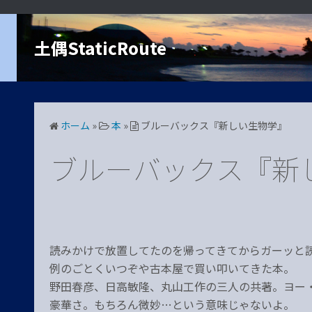
コ
ン
土偶StaticRoute
テ
ン
ツ
へ
ス
ホーム
»
本
»
ブルーバックス『新しい生物学』
キ
ッ
ブルーバックス『新
プ
読みかけで放置してたのを帰ってきてからガーッと
例のごとくいつぞや古本屋で買い叩いてきた本。
野田春彦、日高敏隆、丸山工作の三人の共著。ヨー
豪華さ。もちろん微妙…という意味じゃないよ。