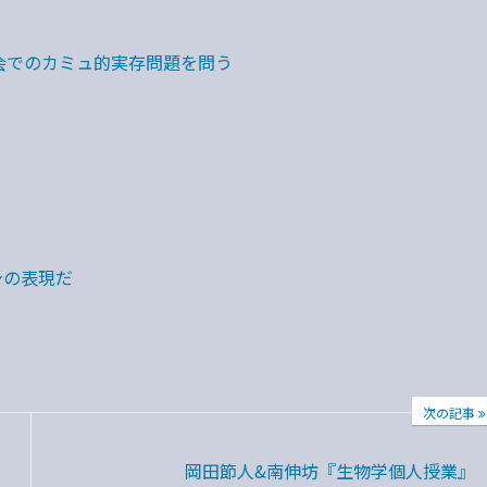
会でのカミュ的実存問題を問う
身の表現だ
次の記事
岡田節人&南伸坊『生物学個人授業』