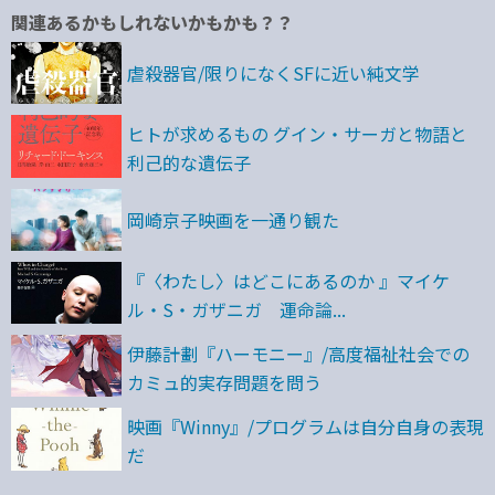
関連あるかもしれないかもかも？？
虐殺器官/限りになくSFに近い純文学
ヒトが求めるもの グイン・サーガと物語と
利己的な遺伝子
岡崎京子映画を一通り観た
『〈わたし〉はどこにあるのか 』マイケ
ル・S・ガザニガ 運命論...
伊藤計劃『ハーモニー』/高度福祉社会での
カミュ的実存問題を問う
映画『Winny』/プログラムは自分自身の表現
だ