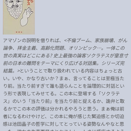
アマゾンの説明を借りれば、
<不倫ブーム、家族崩壊、がん
論争、拝金主義、高齢化問題、オリンピック…。一体この
世の真実はどこにある? 史上最強の論客ソクラテスが窒息寸
前の日本の難問をテーマにくり広げる対話集。シリーズ完
結篇。>
ということで取り扱われている内容はちょっと古
い。いや、かなり古いか？まぁ、言ってることは至極当た
り前。当たり前すぎて誰も語らんことを論理的に対話とい
う形で表現してみせてる。この本に登場する「ソクラテ
ス」のいう「当たり前」を当たり前と捉えるか、詭弁と取
るかでこの本の評価は分かれるやろうと思う。まぁ俺は前
者になるわけやけど、この本に俺が感じた緊迫感とか切迫
感は池田晶子の哲学に対してとっている姿勢なんやなと思