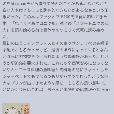
のを某copan氏から借りて読んだことがある。なかなか面
白い人やけどちょっと詭弁的なきらいがあるなぁという印
象だった。この本はブックオフで100円で買い叩いてきた
本。『ねじまき鳥クロニクル』読了後『スプートニクの恋
人』を読み始める前の箸休めのつもりで気軽に読み始め
た。
最初のほうこそソクラテスとその妻クサンチッペの夫婦漫
才風でおもろかったけど、最後のほうになってくるとなん
か喉元に刃物突きつけられたような緊迫感があった、とい
うか切迫感を要求された。これじゃ全然箸安めになってな
いやん…コース料理の魚料理と肉料理の間にちょっとした
シャーベットでも食べるつもりがバケツで作ったような巨
大なプリンが出てきたような感じ…もちろん良い意味で。
とにかく今日はこれ以上ちゃんと本読むのは無理やな…orz