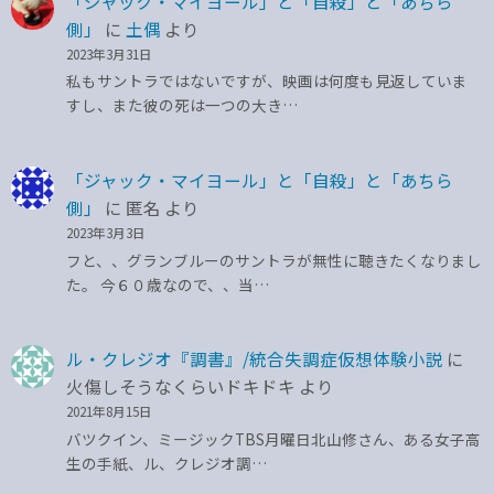
「ジャック・マイヨール」と「自殺」と「あちら
側」
に
土偶
より
2023年3月31日
私もサントラではないですが、映画は何度も見返していま
すし、また彼の死は一つの大き…
「ジャック・マイヨール」と「自殺」と「あちら
側」
に
匿名
より
2023年3月3日
フと、、グランブルーのサントラが無性に聴きたくなりまし
た。 今６０歳なので、、当…
ル・クレジオ『調書』/統合失調症仮想体験小説
に
火傷しそうなくらいドキドキ
より
2021年8月15日
バツクイン、ミージックTBS月曜日北山修さん、ある女子高
生の手紙、ル、クレジオ調…