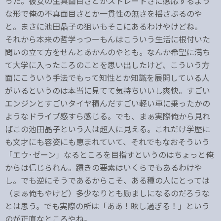
った。彼女の生真面目さとかストレートさに感応するよう
な形で俺の不真面目さとか一貫性の無さを揺さぶるのや
と。まさに池田晶子の狙いもそこにあるわけやけどね。
それから本来の哲学っつーもんはこういう生活に根付いた
問いの立て方をせんとあかんのやとも。なんか希望に満ち
て大学に入ったころのことを思い出したけど、こういう方
面にこういう手法でもって知性とか知識を展開している人
がいるというのは本当に見てて気持ちいいし爽快。すごい
エンジンとすごいタイヤ積んだすごい軽い車に乗ったかの
ようなドライブ感すら感じる。でも、まぁ実際俺から見れ
ばこの池田晶子という人は超人に見える。これだけ学歴に
も文才にも容姿にも恵まれていて、それでもなおそういう
「エウ･ゼーン」なるところを目指すというのはちょっと俺
からは信じられん。躓きの要素はいくらでもあるわけや
し。でも逆にそうであるからこそ、ある種の人にとっては
（まぁ俺もやけど）多少なりとも励ましになるのだろうな
とは思う。でも実際の所は「ああ！眩し過ぎる！」という
のが正直なところやね。