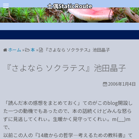
コ
カテゴリー
土偶StaticRoute
ン
テ
ン
ツ
へ
ホーム
»
本
»
『さよなら ソクラテス』池田晶子
ス
キ
『さよなら ソクラテス』池田晶子
ッ
プ
2006年1月4日
「読んだ本の感想をまとめておく」てのがこのblog開設し
た一つの動機でもあったので、本の話続くけどみんな怒ら
ずに見逃してくれぃ。生暖かく見守ってくれぃ。m(__)m
で、
以前この人の『14歳からの哲学―考えるための教科書』て