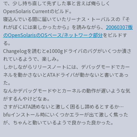
で、少し持ち直して先ずした事と言えば俺らしく
OpenSolaris Currentのビルド。
寝込んでいる間に届いていたリーナス・トーバルスの『そ
れがぼくには楽しかったから』を読みながら、
20060307版
のOpenSolarisのOSベース/ネットワーク部分
をビルドす
る。
Changelogを読むとe1000gドライバのバグがいくつか潰さ
れているようで、楽しみ。
しかしながらリリースノートには、デバッグモードでカー
ネルを動かさないとATAドライバが動かないと書いてあっ
た。
なんかデバッグモードやとカーネルの動作が遅いような気
がするんやけどなぁ。
さすがにATA読めないと激しく困るし諦めるとするか…
bfuインストール時にいくつかエラーが出て激しく焦った
が、ちゃんと動いているようで良かった良かった。