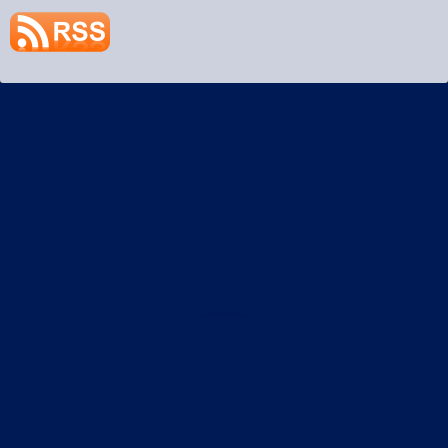
プライバシーポリシー
土偶StaticRoute R3
©2026
土偶StaticRoute