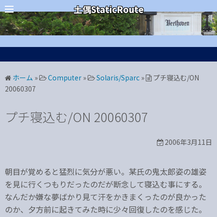
コ
カテゴリー
土偶StaticRoute
ン
テ
ン
ツ
へ
ホーム
»
Computer
»
Solaris/Sparc
»
プチ寝込む/ON
ス
20060307
キ
ッ
プチ寝込む/ON 20060307
プ
2006年3月11日
朝目が覚めると猛烈に気分が悪い。某氏の鬼太郎姿の雄姿
を見に行くつもりだったのだが断念して寝込む事にする。
なんだか嫌な夢ばかり見て汗をかきまくったのが良かった
のか、夕方前に起きてみた時に少々回復したのを感じた。