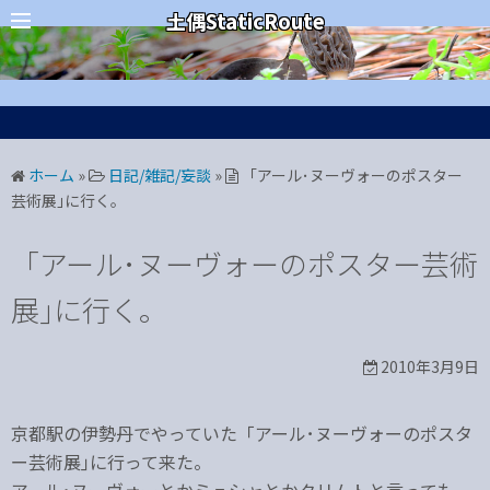
コ
カテゴリー
土偶StaticRoute
ン
テ
ン
ツ
へ
ホーム
»
日記/雑記/妄談
»
「アール･ヌーヴォーのポスター
ス
芸術展｣に行く。
キ
ッ
「アール･ヌーヴォーのポスター芸術
プ
展｣に行く。
2010年3月9日
京都駅の伊勢丹でやっていた「アール･ヌーヴォーのポスタ
ー芸術展｣に行って来た。