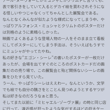
アール･ヌーヴォーとかミュシャとかクリムトと言っても、
表で客引きをしていて入るとデカイ絵を買わされそうにな
る怪しいやつじゃなくってちゃんとした展覧会である。
なんとなくみんなが似たような様式になってしまう中、や
っぱりアルフォンス・ミュシャとクリムトのポスターだけ
は別格のように素晴らしかった。
映画でよくあるような登場人物の一人をそのまま立て看板
にしてポスターにしてしまう手法は、そういえばもうすで
にミュシャがやってたやね。
私の好きな”エゴン・シーレ”の書いたポスターが一枚だけ
あったが、会場を出てすぐのところのポストカードだの画
集だのの売り場で、この展覧会と殆ど関係ないシーレの画
集をひたすら見ていた。
うーん、やっぱりシーレはええわー。なんというか、文学
でも絵でも自分の醜さをとことん見つめようとするヤツが
私は好きなのだろうなぁと思う。
そしてまた以前に「ミヒャエル･ゾーヴァ展」の時と同じ店
に行って、遠近感が狂ったような気がするほどの巨大ケー