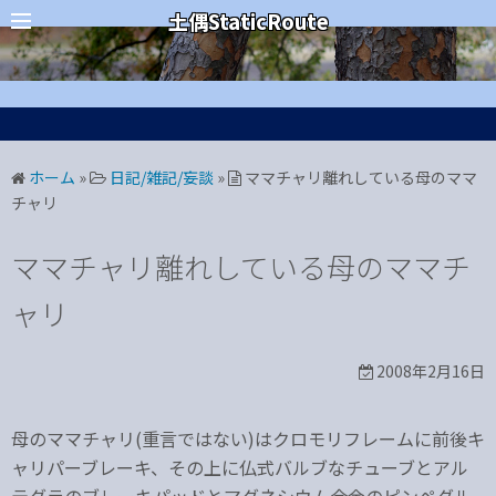
コ
カテゴリー
土偶StaticRoute
ン
テ
ン
ツ
へ
ホーム
»
日記/雑記/妄談
»
ママチャリ離れしている母のママ
ス
チャリ
キ
ッ
ママチャリ離れしている母のママチ
プ
ャリ
2008年2月16日
母のママチャリ(重言ではない)はクロモリフレームに前後キ
ャリパーブレーキ、その上に仏式バルブなチューブとアル