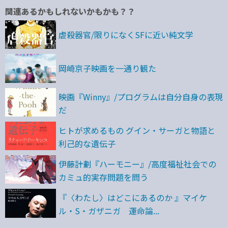
関連あるかもしれないかもかも？？
虐殺器官/限りになくSFに近い純文学
岡崎京子映画を一通り観た
映画『Winny』/プログラムは自分自身の表現
だ
ヒトが求めるもの グイン・サーガと物語と
利己的な遺伝子
伊藤計劃『ハーモニー』/高度福祉社会での
カミュ的実存問題を問う
『〈わたし〉はどこにあるのか 』マイケ
ル・S・ガザニガ 運命論...