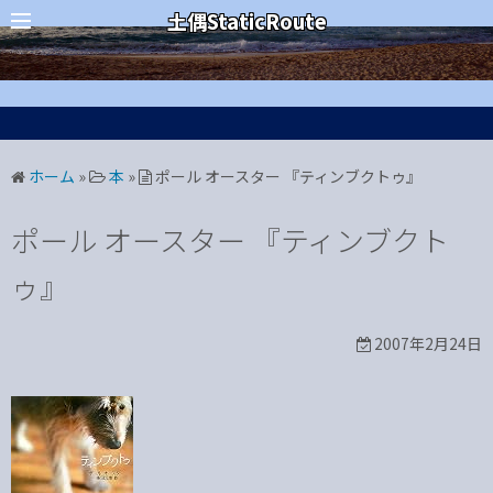
コ
カテゴリー
土偶StaticRoute
ン
テ
ン
ツ
へ
ホーム
»
本
»
ポール オースター 『ティンブクトゥ』
ス
キ
ポール オースター 『ティンブクト
ッ
プ
ゥ』
2007年2月24日