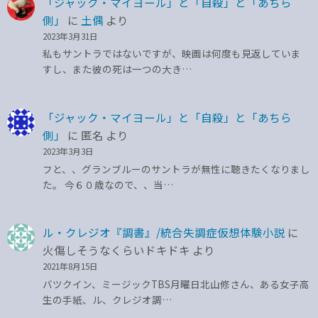
「ジャック・マイヨール」と「自殺」と「あちら
側」
に
土偶
より
2023年3月31日
私もサントラではないですが、映画は何度も見返していま
すし、また彼の死は一つの大き…
「ジャック・マイヨール」と「自殺」と「あちら
側」
に
匿名
より
2023年3月3日
フと、、グランブルーのサントラが無性に聴きたくなりまし
た。 今６０歳なので、、当…
ル・クレジオ『調書』/統合失調症仮想体験小説
に
火傷しそうなくらいドキドキ
より
2021年8月15日
バツクイン、ミージックTBS月曜日北山修さん、ある女子高
生の手紙、ル、クレジオ調…