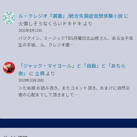
ル・クレジオ『調書』/統合失調症仮想体験小説
に
火傷しそうなくらいドキドキ
より
2021年8月15日
バツクイン、ミージックTBS月曜日北山修さん、ある女子高
生の手紙、ル、クレジオ調…
「ジャック・マイヨール」と「自殺」と「あちら
側」
に
土偶
より
2019年10月28日
＞たぬ様 お読み頂き、またコメント頂き、おまけに自然災
害の心配までして頂きまして…