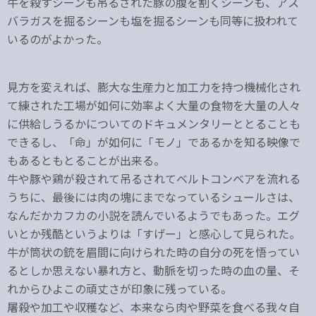
牛を殺すシーンも吊るされた豚の腹を割くシーンも、アス
バラガスを掘るシーンも塩を掘るシーンも同等に扱われて
いるのがよかった。
見方を変えれば、膨大な生産力と加工力を持つ機械化され
て練された工場が如何に効率よく大量の食物を大量の人々
に供給しうるかについてのドキュメンタリーととることも
できるし、「命」が如何に「モノ」であるかを知る映像で
もあるともとることが出来る。
牛や豚や鶏が殺されて吊るされてベルトコンベアを流れる
うちに、最後には肉の塊にまでなっているシュールさは、
なんだかカフカの小説を読んでいるようでもあった。エグ
いとか残酷というよりは「すげー」と感心して見られた。
牛が筒状の銃を眉間に向けられた時の自分の死を悟ってい
るとしか思えない暴れ方と、動脈を切った時の血の量、そ
れからひよこの頑丈さが印象に残っている。
屠殺や加工や収穫など、本来なら肉や野菜を食べる我々自