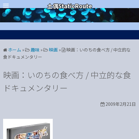
コ
カテゴリー
土偶StaticRoute
ン
テ
ン
ツ
へ
ホーム
»
趣味
»
映画
»
映画：いのちの食べ方 / 中立的な
ス
食ドキュメンタリー
キ
ッ
映画：いのちの食べ方 / 中立的な食
プ
ドキュメンタリー
2009年2月21日