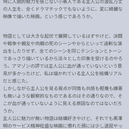
特に人間的魅力を感じない小悪人である主人公の波乱万丈
の人生を、全くドラマチックでもないように、変に綺麗な
映像で描いた映画。という感じであろうか。
物語としては大きな起伏で展開しているはずやけど、決闘
や戦争や親友や肉親の死のシーンやからといって過剰な演
出をしたりせず、全てのシーンを同じテンションとトーン
であっさり描いているから淡々とした印象を受けるのやろ
う。アマゾンの評では主人公に血が通っていないという意
見が多かったけど、私は描かれている主人公を結構リアル
だと感じた。
しかしながら主人公を見る視点が同情も共感も軽蔑も嫌悪
も無いような観察的なものであるのはその通りなので、そ
こが血が通っていないように見える原因なのではないだろ
うか。
主人公に魅力が無い物語は結構好きやけど、それでも黒澤
明のサービス精神旺盛な映画に慣れた頭には少し退屈やっ