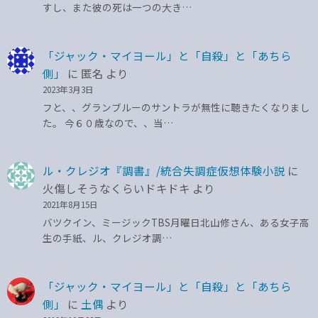
すし、また彼の死は一つの大き…
「ジャック・マイヨール」と「自殺」と「あちら
側」
に
匿名
より
2023年3月3日
フと、、グランブルーのサントラが無性に聴きたくなりまし
た。 今６０歳なので、、当…
ル・クレジオ『調書』/統合失調症仮想体験小説
に
火傷しそうなくらいドキドキ
より
2021年8月15日
バツクイン、ミージックTBS月曜日北山修さん、ある女子高
生の手紙、ル、クレジオ調…
「ジャック・マイヨール」と「自殺」と「あちら
側」
に
土偶
より