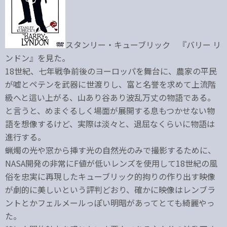
スタンリー・キューブリック 『バリー リ
ンドン』を見た。
18世紀、七年戦争前後のヨーロッパを舞台に、農家の平民
が嘘とペテンを武器に世渡りし、富と名誉を求めて上流階
級へと這い上がる、山あり谷あり波乱万丈の物語である。
と言うと、めまぐるしく場面が展開する息もつかせない物
語を想像するけど、実際は淡々と、退屈なくらいに物語は
進行する。
蝋燭の光や窓から挿す光の自然光のみで撮影するために、
NASA開発の非常にF値が低いレンズを使用して18世紀の風
俗を忠実に再現したキューブリック的拘りの作り出す映像
が劇的に美しいという評判どおり、確かに映像はレンブラ
ントとかフェルメールっぽい明暗があってとても綺麗やっ
た。