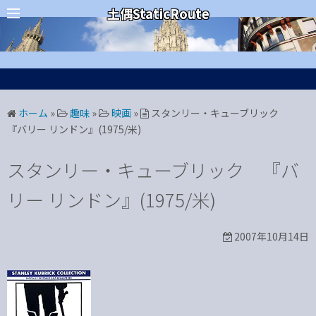
コ
カテゴリー
土偶StaticRoute
ン
テ
ン
ツ
へ
ホーム
»
趣味
»
映画
»
スタンリー・キューブリック
ス
『バリー リンドン』(1975/米)
キ
ッ
スタンリー・キューブリック 『バ
プ
リー リンドン』(1975/米)
2007年10月14日