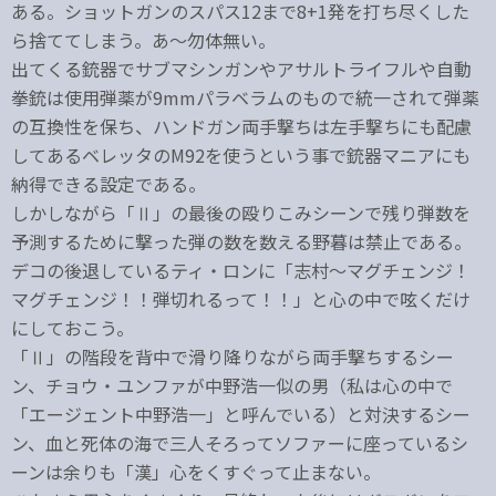
ある。ショットガンのスパス12まで8+1発を打ち尽くした
ら捨ててしまう。あ～勿体無い。
出てくる銃器でサブマシンガンやアサルトライフルや自動
拳銃は使用弾薬が9mmパラベラムのもので統一されて弾薬
の互換性を保ち、ハンドガン両手撃ちは左手撃ちにも配慮
してあるベレッタのM92を使うという事で銃器マニアにも
納得できる設定である。
しかしながら「Ⅱ」の最後の殴りこみシーンで残り弾数を
予測するために撃った弾の数を数える野暮は禁止である。
デコの後退しているティ・ロンに「志村～マグチェンジ！
マグチェンジ！！弾切れるって！！」と心の中で呟くだけ
にしておこう。
「Ⅱ」の階段を背中で滑り降りながら両手撃ちするシー
ン、チョウ・ユンファが中野浩一似の男（私は心の中で
「エージェント中野浩一」と呼んでいる）と対決するシー
ン、血と死体の海で三人そろってソファーに座っているシ
ーンは余りも「漢」心をくすぐって止まない。