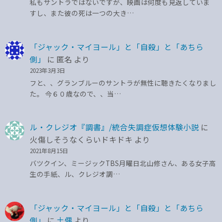
私もサントラではないですが、映画は何度も見返していま
すし、また彼の死は一つの大き…
「ジャック・マイヨール」と「自殺」と「あちら
側」
に
匿名
より
2023年3月3日
フと、、グランブルーのサントラが無性に聴きたくなりまし
た。 今６０歳なので、、当…
ル・クレジオ『調書』/統合失調症仮想体験小説
に
火傷しそうなくらいドキドキ
より
2021年8月15日
バツクイン、ミージックTBS月曜日北山修さん、ある女子高
生の手紙、ル、クレジオ調…
「ジャック・マイヨール」と「自殺」と「あちら
側」
に
土偶
より