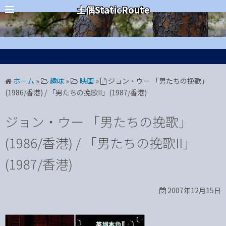
コ
カテゴリー
土偶StaticRoute
ン
テ
ン
ツ
へ
ホーム
»
趣味
»
映画
»
ジョン・ウー 「男たちの挽歌」
ス
(1986/香港) / 「男たちの挽歌II」(1987/香港)
キ
ッ
ジョン・ウー 「男たちの挽歌」
プ
(1986/香港) / 「男たちの挽歌II」
(1987/香港)
2007年12月15日