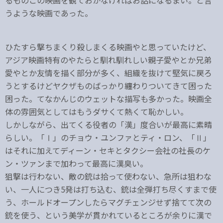
るものこの映画を観ておかなければお話になるまい。と言
うような映画であった。
ひたすら撃ちまくり殺しまくる映画やと思っていたけど、
アジア映画特有のやたらと馴れ馴れしい親子愛やとか兄弟
愛やとか友情を描く部分が多く、組織を抜けて堅気に戻ろ
うとするけどヤクザものばっかり纏わりついてきて困った
困った。てなかんじのウェットな描写も多かった。映画全
体の雰囲気としてはもうダサくて熱くて恥かしい。
しかしながら、出てくる役者の「漢」度合いが最高に素晴
らしい。「Ⅰ」のチョウ・ユンファとティ・ロン、「Ⅱ」
はそれに加えてディーン・セキとタクシー会社の社長のケ
ン・ツァンまで加わって最高に漢臭い。
狙撃は行わない、敵の銃は拾って使わない、急所は狙わな
い、一人につき5発は打ち込む、銃は全弾打ち尽くすまで使
う、ホールドオープンしたらマグチェンジせず捨てて次の
銃を使う、という美学が貫かれているところが余りに漢で